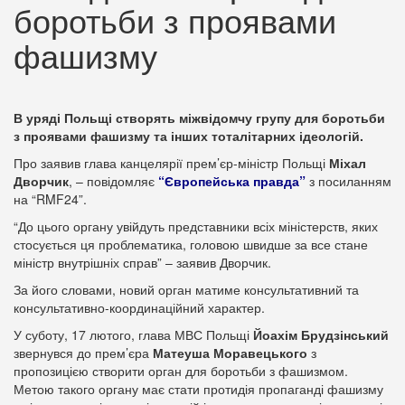
боротьби з проявами
фашизму
В уряді Польщі створять міжвідомчу групу для боротьби
з проявами фашизму та інших тоталітарних ідеологій.
Про заявив глава канцелярії прем’єр-міністр Польщі
Міхал
Дворчик
, – повідомляє
“Європейська правда”
з посиланням
на “RMF24”.
“До цього органу увійдуть представники всіх міністерств, яких
стосується ця проблематика, головою швидше за все стане
міністр внутрішніх справ” – заявив Дворчик.
За його словами, новий орган матиме консультативний та
консультативно-координаційний характер.
У суботу, 17 лютого, глава МВС Польщі
Йоахім Брудзінський
звернувся до прем’єра
Матеуша Моравецького
з
пропозицією створити орган для боротьби з фашизмом.
Метою такого органу має стати протидія пропаганді фашизму