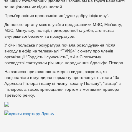
та інших тоталітарних ідеологій і злочинам на грунті ненависті
та національних відмінностей.
Прем’єр оцінив пропозицію як “дуже добру ініціативу”.
До нового органу мають увійти представники МВС, Мін’юсту,
МЗС, Мінкульту, поліції, прикордонної служби, агентства
внутрішньої безпеки та прокуратури.
У січні польська прокуратура почала розслідування після
виходу в ефір на телеканалі “TVN24” сюжету про членів
організації “Гордість і сучасність”, які в Сілезькому
воєводстві святкували річницю народження Адольфа Гітлера.
На записах прихованою камерою видно, зокрема, як
націоналісти в мундирах вермахту проголошують тости “За
Адольфа Гітлера і нашу вітчизну, кохану Польщу”, “вівтар” з
Гітлером, а також пригощання тортом з мотивами прапора
Третього рейху.