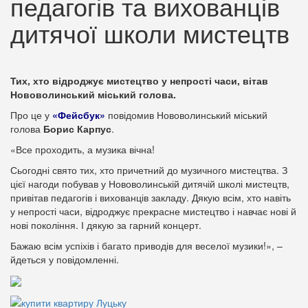
педагогів та вихованців
дитячої школи мистецтв
Тих, хто відроджує мистецтво у непрості часи, вітав
Нововолинський міський голова.
Про це у
«Фейсбук»
повідомив Нововолинський міський
голова
Борис Карпус
.
«Все проходить, а музика вічна!
Сьогодні свято тих, хто причетний до музичного мистецтва. З
цієї нагоди побував у Нововолинській дитячій школі мистецтв,
привітав педагогів і вихованців закладу. Дякую всім, хто навіть
у непрості часи, відроджує прекрасне мистецтво і навчає нові й
нові покоління. І дякую за гарний концерт.
Бажаю всім успіхів і багато приводів для веселої музики!», –
йдеться у повідомленні.