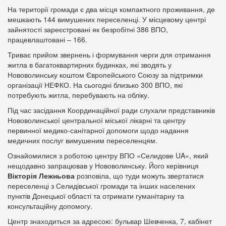
На території громади є два місця компактного проживання, де
мешкають 144 вимушених переселенці. У місцевому центрі
зайнятості зареєстровані як безробітні 386 ВПО,
працевлаштовані – 166.
Триває прийом звернень і формування черги для отримання
житла в багатоквартирних будинках, які зводять у
Нововолинську коштом Європейського Союзу за підтримки
організації НЕФКО. На сьогодні близько 300 ВПО, які
потребують житла, перебувають на обліку.
Під час засідання Координаційної ради слухали представників
Нововолинської центральної міської лікарні та центру
первинної медико-санітарної допомоги щодо надання
медичних послуг вимушеним переселенцям.
Ознайомилися з роботою центру ВПО «Селидове UA», який
нещодавно запрацював у Нововолинську. Його керівниця
Вікторія Лежньова
розповіла, що туди можуть звертатися
переселенці з Селидівської громади та інших населених
пунктів Донецької області та отримати гуманітарну та
консультаційну допомогу.
Центр знаходиться за адресою: бульвар Шевченка, 7, кабінет