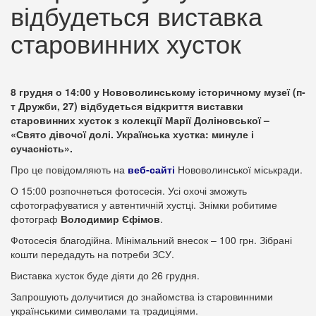
відбудеться виставка
старовинних хусток
8 грудня о 14:00 у Нововолинському історичному музеї (п-
т Дружби, 27) відбудеться відкриття виставки
старовинних хусток з колекції Марії Доліновської –
«Свято дівочої долі. Українська хустка: минуле і
сучасність».
Про це повідомляють на
веб-сайті
Нововолинської міськради.
О 15:00 розпочнеться фотосесія. Усі охочі зможуть
сфотографуватися у автентичній хустці. Знімки робитиме
фотограф
Володимир Єфімов
.
Фотосесія благодійна. Мінімальний внесок – 100 грн. Зібрані
кошти передадуть на потреби ЗСУ.
Виставка хусток буде діяти до 26 грудня.
Запрошують долучитися до знайомства із старовинними
українськими символами та традиціями.