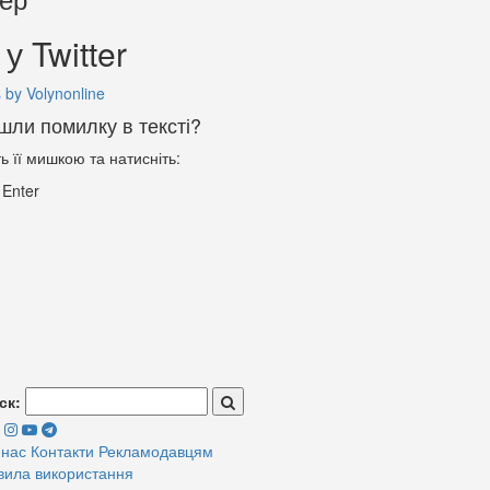
у Twitter
 by Volynonline
шли помилку в тексті?
ть її мишкою та натисніть:
+
Enter
ск:
 нас
Контакти
Рекламодавцям
вила використання