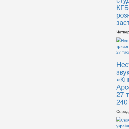
КГБ
роз
зас
Четвер
Нес
зву
«Кн
Арс
27 
240
Серед