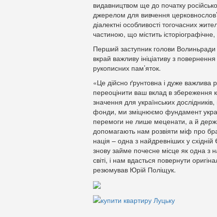
видавництвом ще до початку російсько-
джерелом для вивчення церковнослов’ян
діалектні особливості тогочасних жит
частиною, що містить історіографічне
Перший заступник голови Волиньради
вкрай важливу ініціативу з повернення
рукописних пам’яток.
«Це дійсно ґрунтовна і дуже важлива 
переоцінити ваш вклад в збереження к
значення для українських дослідників, 
фонди, ми зміцнюємо фундамент україн
перемоги не лише меценати, а й держа
допомагають нам розвіяти міф про брат
нація – одна з найдревніших у східній
знову займе почесне місце як одна з 
світі, і нам вдасться повернути оригін
резюмував Юрій Поліщук.