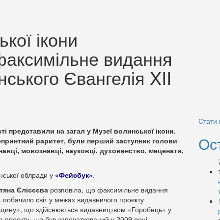
ької ікони
факсимільне видання
ського Євангелія XII
Стати
ті представили на загал у Музеї волинської ікони.
Ос
епринтний раритет, були перший заступник голови
авці, мовознавці, науковці, духовенство, меценати,
нської облради у
«Фейсбук»
.
тяна Єлісєєва
розповіла, що факсимільне видання
. побачило світ у межах видавничого проєкту
дщину», що здійснюється видавництвом «Горобець» у
 проєкту, що був започаткований у 2009 році, –