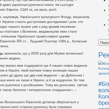
 давні українські рукописні книги, які сьогодні
раїн Європи, США та, на жаль, росії.
, науковців, Українського культурного Фонду, меценатів,
 України стають доступними дослідникам і усім, хто
ондах нашого музею уже є ряд зразків писемних
ьо пов’язані з Волинню, видавництво яких стало
очільника Української православної церкви
вангеліє XIV ст., Луцький Псалтир 1384 р., Холмське
Пере
 вона.
Ре
ць
зазначила, що у 2020 році для Музею волинської
льних видань.
тому маємо вам подарувати ще 4 наших нових видання.
ятим в Україні, який матиме повну колекцію наших
отуємо до друку ще два нові видання – це Дубенське і
аші книги не лише в Україні, а й за кордоном, бо там
#Бі
ічні рукописи є російськими. Тому ми доносимо світові,
вол
іє такою багатою і непересічною спадщиною», –
Кол
бре
ко-Волинського Євангеліє дотепер зберігається у
ктронні копії сторінок рукопису були отримані
здо