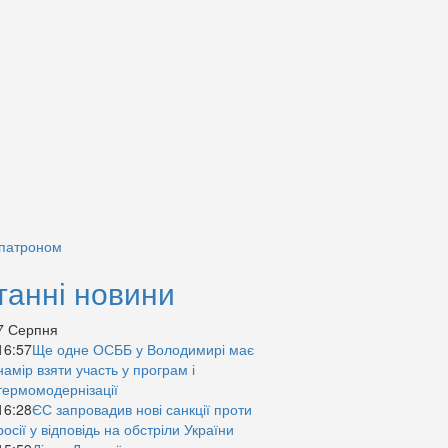
 патроном
танні новини
7 Серпня
16:57
Ще одне ОСББ у Володимирі має
намір взяти участь у програм і
термомодернізації
16:28
ЄС запровадив нові санкції проти
росії у відповідь на обстріли України