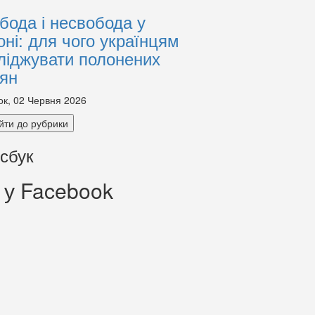
бода і несвобода у
оні: для чого українцям
ліджувати полонених
іян
ок, 02 Червня 2026
йти до рубрики
сбук
 у Facebook