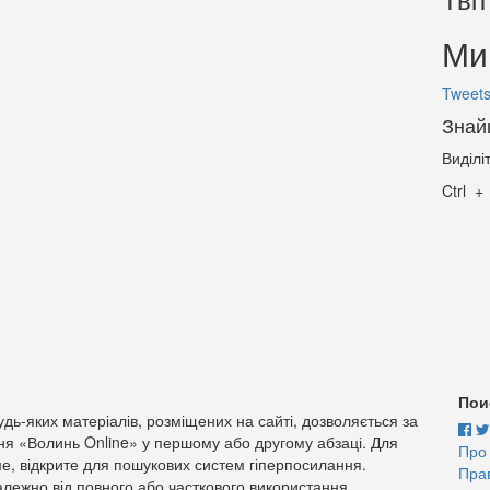
Ми 
Tweets
Знай
Виділі
Ctrl
Пои
дь-яких матеріалів, розміщених на сайті, дозволяється за
ня «Волинь Online» у першому або другому абзаці. Для
Про
е, відкрите для пошукових систем гіперпосилання.
Пра
лежно від повного або часткового використання