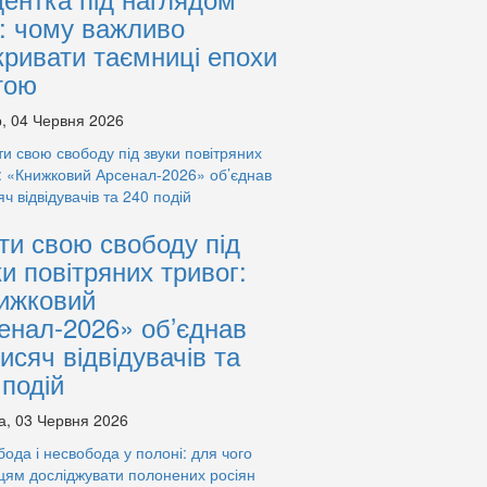
: чому важливо
кривати таємниці епохи
тою
, 04 Червня 2026
ти свою свободу під
ки повітряних тривог:
ижковий
енал-2026» об’єднав
тисяч відвідувачів та
 подій
а, 03 Червня 2026