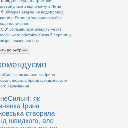
15:59
Діти з Луцької громади
повернулися з відпочинку в Литві
15:30
Через аварію на водопроводі
частина Рожища залишилася без
водопостачання
15:01
Збільшилася кількість жертв
російського обстрілу Києва 5 серпня: у
лікарні помер чоловік
йти до рубрики
комендуємо
знеСильні: як
инянка Ірина
ковська створила
нд швидкого, але
рового харчування