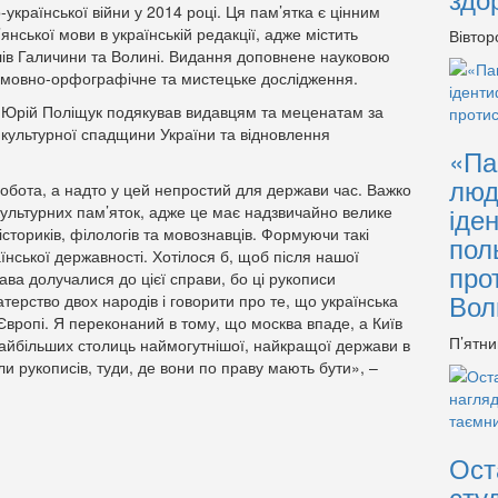
української війни у 2014 році. Ця пам’ятка є цінним
ської мови в українській редакції, адже містить
Вівтор
елів Галичини та Волині. Видання доповнене науковою
, мовно-орфографічне та мистецьке дослідження.
 Юрій Поліщук подякував видавцям та меценатам за
 культурної спадщини України та відновлення
«Па
люд
робота, а надто у цей непростий для держави час. Важко
іде
ультурних пам’яток, адже це має надзвичайно велике
істориків, філологів та мовознавців. Формуючи такі
пол
ської державності. Хотілося б, щоб після нашої
про
ва долучалися до цієї справи, бо ці рукописи
Вол
ерство двох народів і говорити про те, що українська
 Європі. Я переконаний в тому, що москва впаде, а Київ
П’ятни
найбільших столиць наймогутнішої, найкращої держави в
али рукописів, туди, де вони по праву мають бути», –
Ост
сту