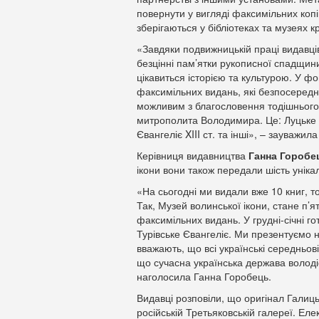
повернути у вигляді факсимільних копій
зберігаються у бібліотеках та музеях к
«Завдяки подвижницькій праці видавців
безцінні пам’ятки рукописної спадщини
цікавиться історією та культурою. У ф
факсимільних видань, які безпосередн
можливим з благословення тодішнього 
митрополита Володимира. Це: Луцьке Є
Євангеліє XIII ст. та інші», – зауважила
Керівниця видавництва
Ганна Горобе
ікони вони також передали шість уніка
«На сьогодні ми видали вже 10 книг, 
Так, Музей волинської ікони, стане п’
факсимільних видань. У грудні-січні г
Турівське Євангеліє. Ми презентуємо н
вважають, що всі українські середньов
що сучасна українська держава волод
наголосила Ганна Горобець.
Видавці розповіли, що оригінал Галиць
російській Третьяковській галереї. Еле