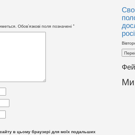
Сво
пол
дос
иметься.
Обов’язкові поля позначені
*
рос
Вівтор
Пере
Фей
Ми
су сайту в цьому браузері для моїх подальших