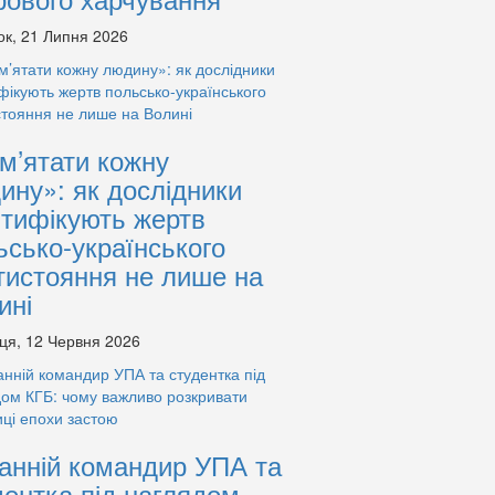
ок, 21 Липня 2026
м’ятати кожну
ину»: як дослідники
нтифікують жертв
ьсько-українського
тистояння не лише на
ині
ця, 12 Червня 2026
анній командир УПА та
дентка під наглядом