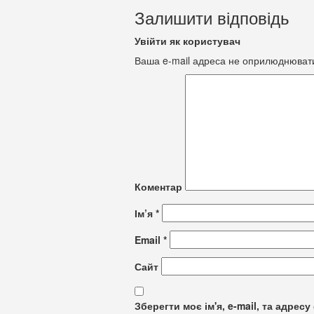
Залишити відповідь
Увійти як користувач
Ваша e-mail адреса не оприлюднюват
Коментар
Ім’я
*
Email
*
Сайт
Зберегти моє ім'я, e-mail, та адре