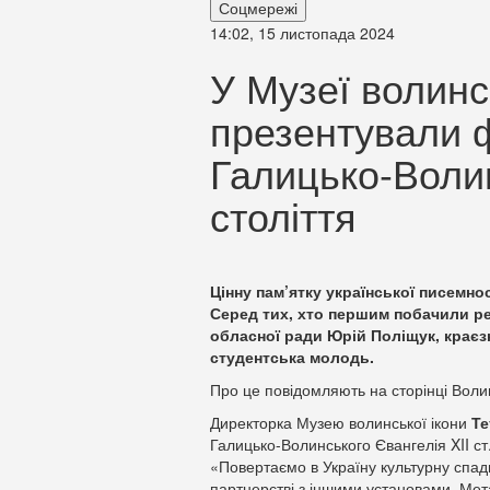
Соцмережі
14:02, 15 листопада 2024
У Музеї волинс
презентували 
Галицько-Волин
століття
Цінну пам’ятку української писемнос
Серед тих, хто першим побачили р
обласної ради Юрій Поліщук, краєзн
студентська молодь.
Про це повідомляють на сторінці Воли
Директорка Музею волинської ікони
Те
Галицько-Волинського Євангелія XII ст
«Повертаємо в Україну культурну спа
партнерстві з іншими установами. Мета