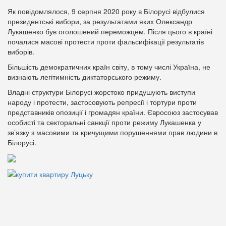
Як повідомлялося, 9 серпня 2020 року в Білорусі відбулися
президентські вибори, за результатами яких Олександр
Лукашенко був оголошений переможцем. Після цього в країні
почалися масові протести проти фальсифікації результатів
виборів.
Більшість демократичних країн світу, в тому числі Україна, не
визнають легітимність диктаторського режиму.
Владні структури Білорусі жорстоко придушують виступи
народу і протести, застосовують репресії і тортури проти
представників опозиції і громадян країни. Євросоюз застосував
особисті та секторальні санкції проти режиму Лукашенка у
зв’язку з масовими та кричущими порушеннями прав людини в
Білорусі.