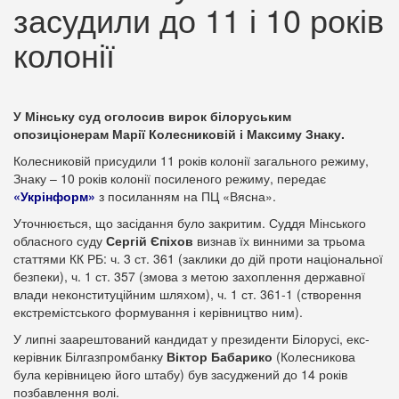
засудили до 11 і 10 років
колонії
У Мінську суд оголосив вирок білоруським
опозиціонерам Марії Колесниковій і Максиму Знаку.
Колесниковій присудили 11 років колонії загального режиму,
Знаку – 10 років колонії посиленого режиму, передає
«Укрінформ»
з посиланням на ПЦ «Вясна».
Уточнюється, що засідання було закритим. Суддя Мінського
обласного суду
Сергій Єпіхов
визнав їх винними за трьома
статтями КК РБ: ч. 3 ст. 361 (заклики до дій проти національної
безпеки), ч. 1 ст. 357 (змова з метою захоплення державної
влади неконституційним шляхом), ч. 1 ст. 361-1 (створення
екстремістського формування і керівництво ним).
У липні заарештований кандидат у президенти Білорусі, екс-
керівник Білгазпромбанку
Віктор Бабарико
(Колесникова
була керівницею його штабу) був засуджений до 14 років
позбавлення волі.