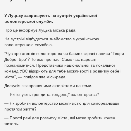
У Луцьку запрошують на зустріч української
волонтерської служби.
Про це інформує Луцька міська рада.
На зустрічі відбудеться знайомство з українською
волонтерською службою.
“Чув про агентів волонтерства чи бачив яскраві написи “Твори
Добро, Бро”? То все про нас. Саме час нарешті
познайомитися. Представники національної та локальної
команд УВС відкриють для тебе можливості з розвитку себе і
міста”, — повідомляє міськрада.
Дискусія з запрошеними активістами на теми:
— Які існують тренди та тенденції волонтерства?
— Як зробити волонтерство можливістю для самореалізації
протягом життя?
— Прості речі для розвитку міста, які може зробити кожен
житель.