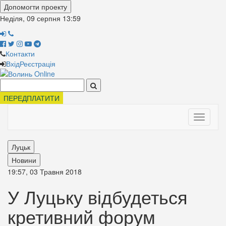
Допомогти проекту
Неділя, 09 серпня
13:59
Контакти
Вхід
Реєстрація
Поиск:
ПЕРЕДПЛАТИТИ
Toggle
navigati
Луцьк
Новини
19:57, 03 Травня 2018
У Луцьку відбудеться
кретивний форум