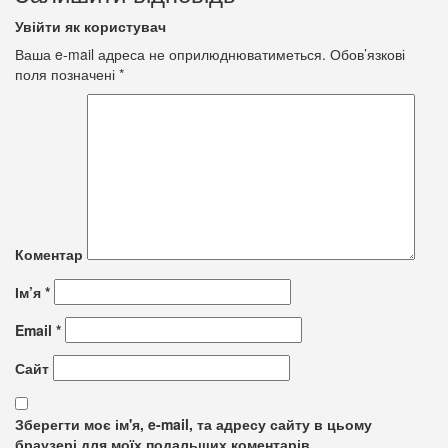
Увійти як користувач
Ваша e-mail адреса не оприлюднюватиметься.
Обов’язкові
поля позначені
*
Коментар
Ім’я
*
Email
*
Сайт
Зберегти моє ім'я, e-mail, та адресу сайту в цьому
браузері для моїх подальших коментарів.