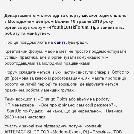
Департамент сім’ї, молоді та спорту міської ради спільно
з Молодіжним центром Волині 10 травня 2018 року
організовує форум «4YouthLutskForum: Про зайнятість,
роботу та майбутнє».
Про це повідомляють на
сайті
Луцькради.
Креативний форум, має на меті не просто продемонструвати
успішні практики, але й організувати комунікацію між
роботодавцями та молодими працівниками.
Форум складатиметься із 3-х частин: виступи спікерів, Coffee to
go (розмова за кавою із роботодавцями, які мають пропозиції
роботи на літній період) та воркшопи, де відбуватиметься
практична робота у менших групах.
Теми воркшопів: «Change Roles або візьму на роботу
HR менеджера», «Все про фріланс: сам собі режисер?»,
«StartUp по-Луцьки: і не кажи, що це нереально», «Навички
2030 через настолки».
Участь у заході вже підтвердили потужні компанії:
ARTEFACT.St, СП ТОВ «Modern-Expo», РЦ «Промінь», ТОВ