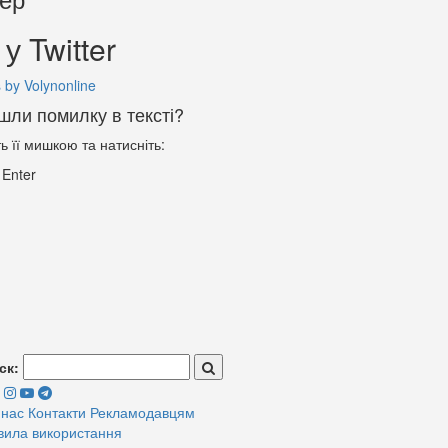
у Twitter
 by Volynonline
шли помилку в тексті?
ть її мишкою та натисніть:
+
Enter
ск:
 нас
Контакти
Рекламодавцям
вила використання