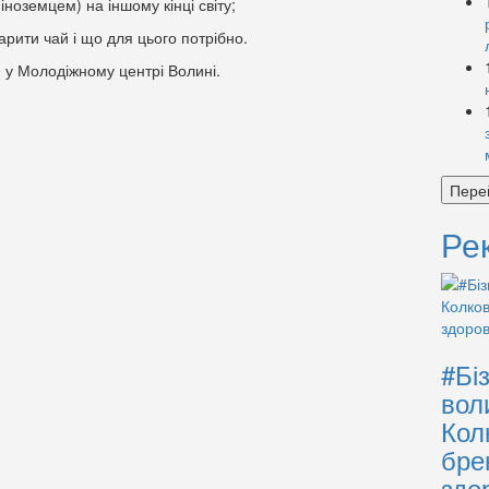
іноземцем) на іншому кінці світу;
арити чай і що для цього потрібно.
0 у Молодіжному центрі Волині.
Пере
Ре
#Бі
вол
Кол
бре
здо