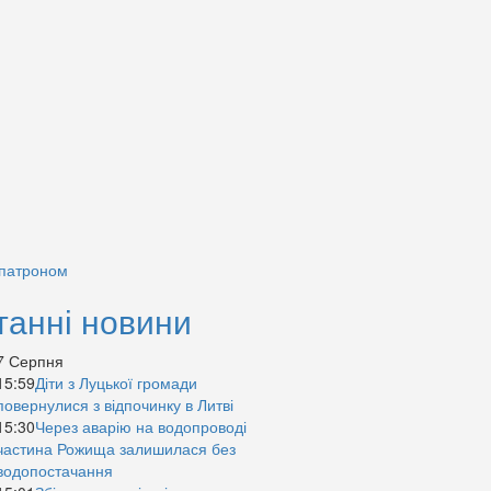
 патроном
танні новини
7 Серпня
15:59
Діти з Луцької громади
повернулися з відпочинку в Литві
15:30
Через аварію на водопроводі
частина Рожища залишилася без
водопостачання