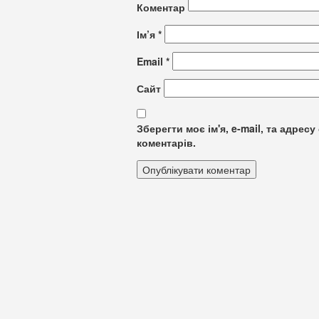
Коментар
Ім’я
*
Email
*
Сайт
Зберегти моє ім'я, e-mail, та адре
коментарів.