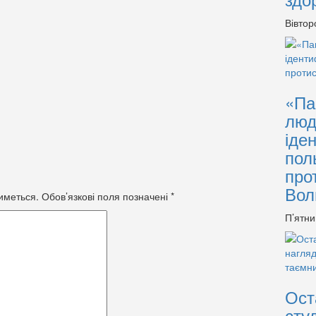
Вівтор
«Па
люд
іде
пол
про
Вол
иметься.
Обов’язкові поля позначені
*
П’ятни
Ост
сту