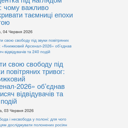
: чому важливо
кривати таємниці епохи
тою
, 04 Червня 2026
ти свою свободу під
ки повітряних тривог:
ижковий
енал-2026» об’єднав
тисяч відвідувачів та
 подій
а, 03 Червня 2026