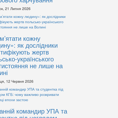
ок, 21 Липня 2026
м’ятати кожну
ину»: як дослідники
нтифікують жертв
ьсько-українського
тистояння не лише на
ині
ця, 12 Червня 2026
анній командир УПА та
дентка під наглядом