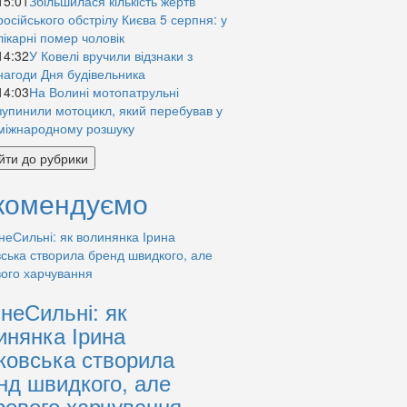
15:01
Збільшилася кількість жертв
російського обстрілу Києва 5 серпня: у
лікарні помер чоловік
14:32
У Ковелі вручили відзнаки з
нагоди Дня будівельника
14:03
На Волині мотопатрульні
зупинили мотоцикл, який перебував у
міжнародному розшуку
йти до рубрики
комендуємо
знеСильні: як
инянка Ірина
ковська створила
нд швидкого, але
рового харчування