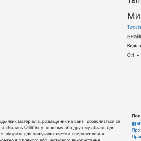
Ми 
Tweets
Знай
Виділі
Ctrl
Пои
дь-яких матеріалів, розміщених на сайті, дозволяється за
ня «Волинь Online» у першому або другому абзаці. Для
Про
е, відкрите для пошукових систем гіперпосилання.
Пра
лежно від повного або часткового використання