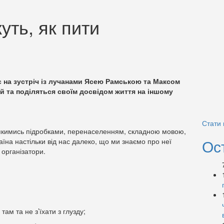
уть, як пити
 на зустріч із лучанами Ясею Рамською та Максом
й та поділяться своїм досвідом життя на іншому
Стати
з якимись підробками, перенаселенням, складною мовою,
Ос
аїна настільки від нас далеко, що ми знаємо про неї
 організатори.
там та не з’їхати з глузду;