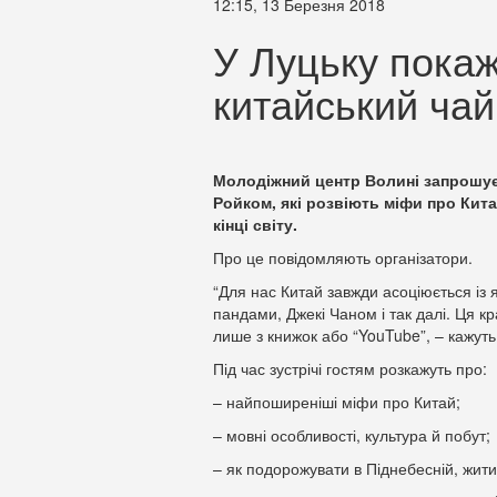
12:15, 13 Березня 2018
У Луцьку покаж
китайський чай
Молодіжний центр Волині запрошує
Ройком, які розвіють міфи про Кита
кінці світу.
Про це повідомляють організатори.
“Для нас Китай завжди асоціюється і
пандами, Джекі Чаном і так далі. Ця кр
лише з книжок або “YouTube”, – кажуть
Під час зустрічі гостям розкажуть про:
– найпоширеніші міфи про Китай;
– мовні особливості, культура й побут;
– як подорожувати в Піднебесній, жити 