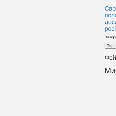
Сво
пол
дос
рос
Вівтор
Пере
Фей
Ми