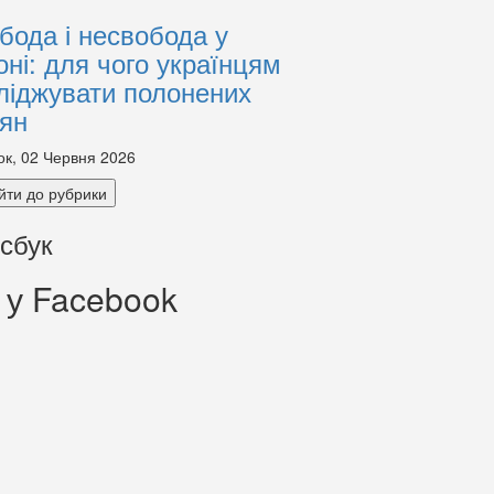
бода і несвобода у
оні: для чого українцям
ліджувати полонених
іян
ок, 02 Червня 2026
йти до рубрики
сбук
 у Facebook