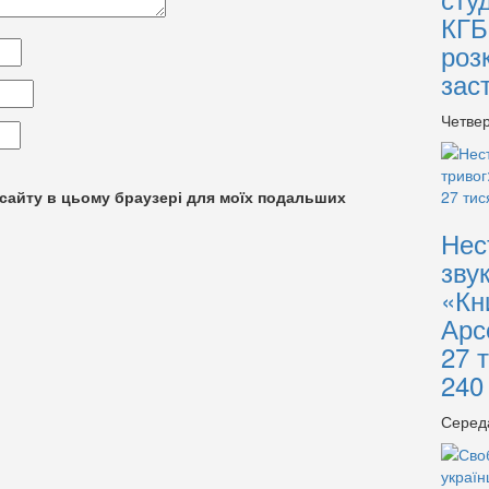
КГБ
роз
зас
Четвер
су сайту в цьому браузері для моїх подальших
Нес
зву
«Кн
Арс
27 
240
Серед