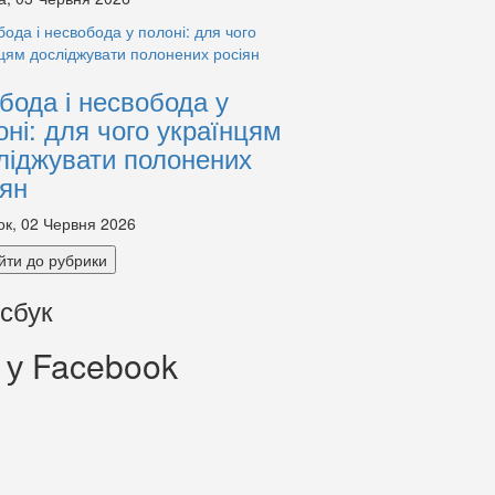
бода і несвобода у
оні: для чого українцям
ліджувати полонених
іян
ок, 02 Червня 2026
йти до рубрики
сбук
 у Facebook