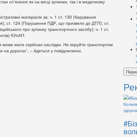
тан сп’яніння як на місці зупинки, так і в медичному
стративні матеріали за: ч. 1 ст. 130 (Керування
я); ст. 124 (Порушення ПДР, що призвело до ДТП); ст.
цейського про зупинку транспортного засобу); ч. 1 ст.
нтів) КУпАП.
 може мати серйозні наслідки. Не керуйте транспортом
ки на дорогах”, – йдеться у повідомленні.
Пере
Ре
#Бі
вол