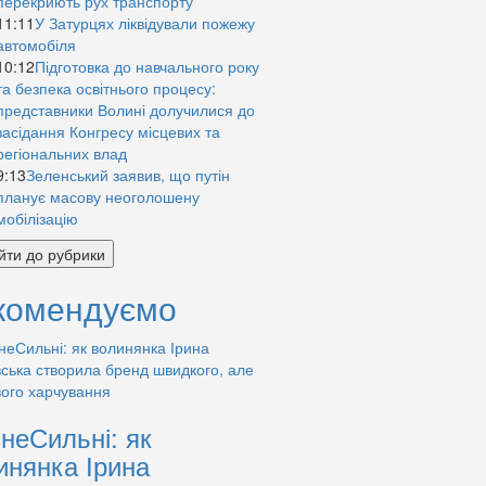
перекриють рух транспорту
11:11
У Затурцях ліквідували пожежу
автомобіля
10:12
Підготовка до навчального року
та безпека освітнього процесу:
представники Волині долучилися до
засідання Конгресу місцевих та
регіональних влад
9:13
Зеленський заявив, що путін
планує масову неоголошену
мобілізацію
йти до рубрики
комендуємо
знеСильні: як
инянка Ірина