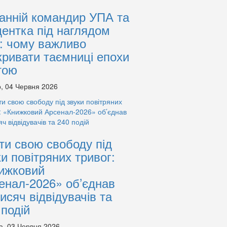
анній командир УПА та
дентка під наглядом
: чому важливо
кривати таємниці епохи
тою
, 04 Червня 2026
ти свою свободу під
ки повітряних тривог:
ижковий
енал-2026» об’єднав
тисяч відвідувачів та
 подій
а, 03 Червня 2026