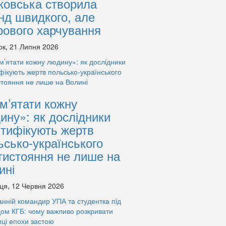
ковська створила
нд швидкого, але
рового харчування
ок, 21 Липня 2026
м’ятати кожну
ину»: як дослідники
нтифікують жертв
ьсько-українського
тистояння не лише на
ині
ця, 12 Червня 2026