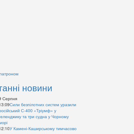
 патроном
танні новини
9 Серпня
13:09
Сили безпілотних систем уразили
російський С-400 «Тріумф» у
геленджику та три судна у Чорному
морі
12:10
У Камені-Каширському тимчасово