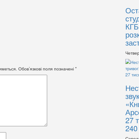
Ост
сту
КГБ
роз
зас
Четвер
иметься.
Обов’язкові поля позначені
*
Нес
зву
«Кн
Арс
27 
240
Серед