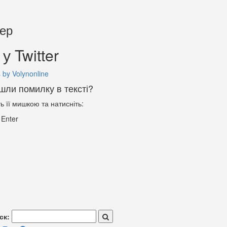
тер
у Twitter
 by Volynonline
шли помилку в тексті?
ть її мишкою та натисніть:
+
Enter
ск: