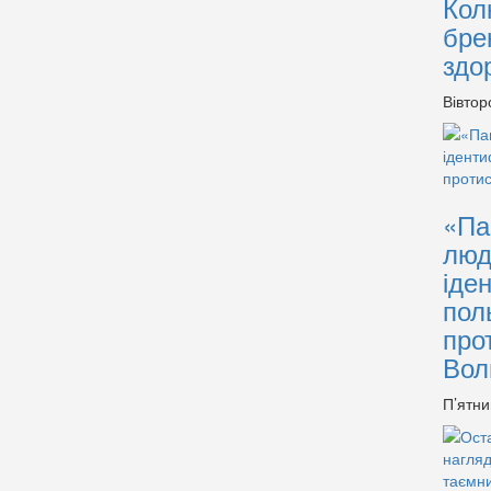
Кол
бре
здо
Вівтор
«Па
люд
іде
пол
про
Вол
П’ятни