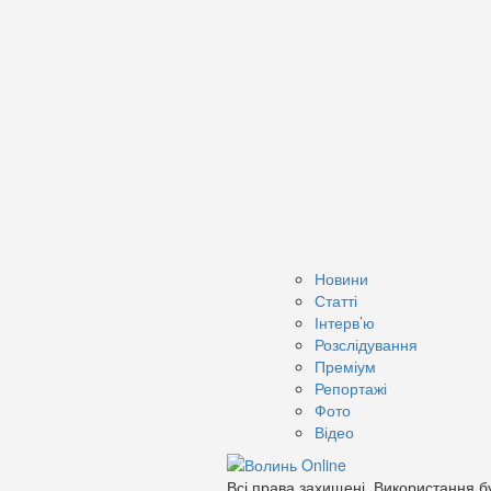
Новини
Статті
Інтерв’ю
Розслідування
Преміум
Репортажі
Фото
Відео
Всі права захищені. Використання бу