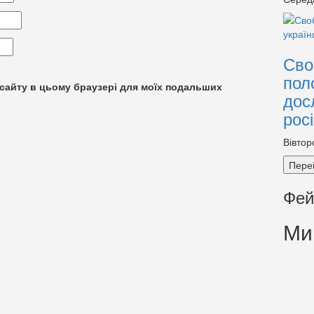
Сво
пол
су сайту в цьому браузері для моїх подальших
дос
рос
Вівтор
Пере
Фей
Ми