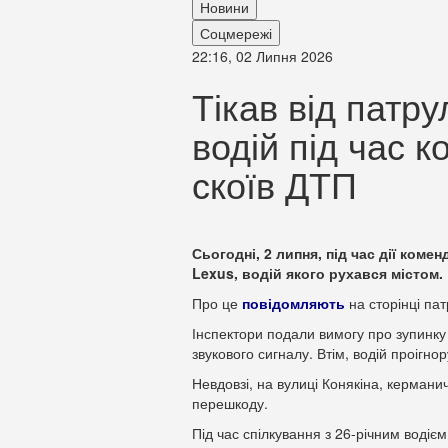
Новини
Соцмережі
22:16, 02 Липня 2026
Тікав від патру
водій під час 
скоїв ДТП
Сьогодні, 2 липня, під час дії ком
Lexus, водій якого рухався містом.
Про це
повідомляють
на сторінці па
Інспектори подали вимогу про зупинку
звукового сигналу. Втім, водій проігнор
Невдовзі, на вулиці Конякіна, керманич
перешкоду.
Під час спілкування з 26-річним водіє