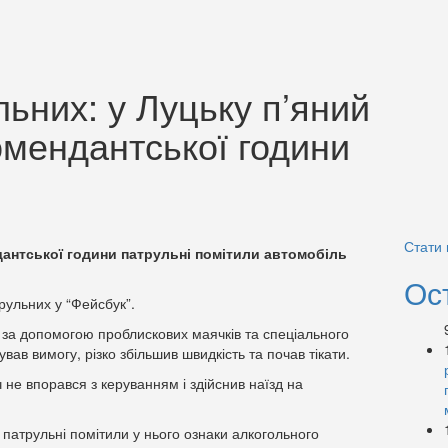
льних: у Луцьку п’яний
комендантської години
Стати
ендантської години патрульні помітили автомобіль
Ос
трульних у “Фейсбук”.
 за допомогою проблискових маячків та спеціального
ував вимогу, різко збільшив швидкість та почав тікати.
 не впорався з керуванням і здійснив наїзд на
м патрульні помітили у нього ознаки алкогольного