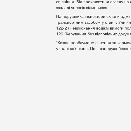
сп’яніння. Від проходження огляду на с
закладі чоловік відмовився.
На порушника інспектори склали адміні
транспортним засобом у стані спʼянінн
122-2 (Невиконання водієм вимоги полі
126 (Керування без відповідних докуме
“Кожне необдумане рішення за кермом
у стані сп’яніння. Це – запорука безпе