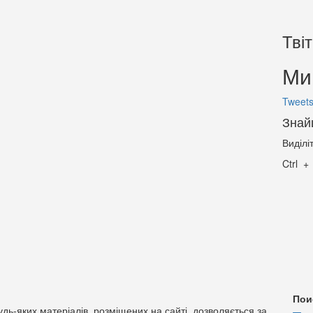
Тві
Ми 
Tweets
Знай
Виділі
Ctrl
Пои
дь-яких матеріалів, розміщених на сайті, дозволяється за