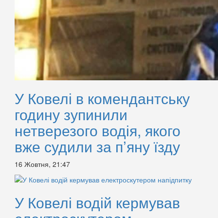
У Ковелі в комендантську
годину зупинили
нетверезого водія, якого
вже судили за п’яну їзду
16 Жовтня, 21:47
У Ковелі водій кермував