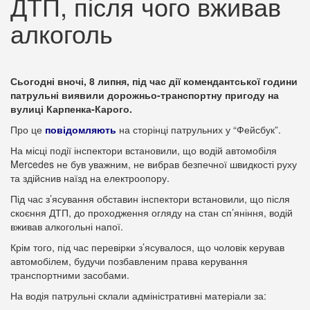
ДТП, після чого вживав
алкоголь
Сьогодні вночі, 8 липня, під час дії комендантської години
патрульні виявили дорожньо-транспортну пригоду на
вулиці Карпенка-Карого.
Про це
повідомляють
на сторінці патрульних у “Фейсбук”.
На місці події інспектори встановили, що водій автомобіля
Mercedes не був уважним, не вибрав безпечної швидкості руху
та здійснив наїзд на електроопору.
Під час з’ясування обставин інспектори встановили, що після
скоєння ДТП, до проходження огляду на стан сп’яніння, водій
вживав алкогольні напої.
Крім того, під час перевірки з’ясувалося, що чоловік керував
автомобілем, будучи позбавленим права керування
транспортними засобами.
На водія патрульні склали адміністративні матеріали за: