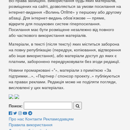
Всі права захищені. Використання будь-яких матеріалів,
розміщених на сайті, дозволяється за умови посилання на
інтернет-видання «Волинь Online» у першому або другому
абзаці. Для інтернет-видань обов’язкове — пряме,
відкрите для пошукових систем гіперпосилання.
Посилання має бути розміщене незалежно від повного
або часткового використання матеріалів.
Матеріали, в тексті (після тексту) яких міститься заборона
на повну републікацію (передрук, копіювання, відтворення
або інше використання), або матеріали доступ до яких є
платним, заборонено передруковувати без згоди редакції.
Новини промарковані «*», матеріали з приміткою «За
підтримки...», «Партнер / спонсор проекту..» публікуються
на правах реклами. Редакція може не поділяти погляди,
висловлені у цих матеріалах.
Поиск:
Про нас
Контакти
Рекламодавцям
Правила використання