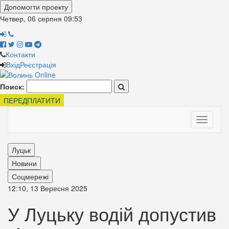
Допомогти проекту
Четвер, 06 серпня
09:53
Контакти
Вхід
Реєстрація
Поиск:
ПЕРЕДПЛАТИТИ
Toggle
navigati
Луцьк
Новини
Соцмережі
12:10, 13 Вересня 2025
У Луцьку водій допустив