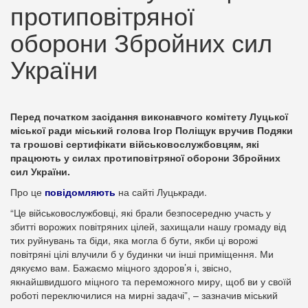
протиповітряної
оборони Збройних сил
України
Перед початком засідання виконавчого комітету Луцької
міської ради міський голова Ігор Поліщук вручив Подяки
та грошові сертифікати військовослужбовцям, які
працюють у силах протиповітряної оборони Збройних
сил України.
Про це
повідомляють
на сайті Луцькради.
“Це військовослужбовці, які брали безпосередню участь у
збитті ворожих повітряних цілей, захищали нашу громаду від
тих руйнувань та біди, яка могла б бути, якби ці ворожі
повітряні цілі влучили б у будинки чи інші приміщення. Ми
дякуємо вам. Бажаємо міцного здоров’я і, звісно,
якнайшвидшого міцного та переможного миру, щоб ви у своїй
роботі переключилися на мирні задачі”, – зазначив міський