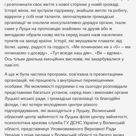
і розпочинати своє життя з нової сторінки у новій громаді.
Історії жінок, які зустріли підтримку, знайшли житло та роботу,
відкрили у собі нові таланти, започаткували громадські
організації чи очолили консультативно-дорадчі органи, їхали
саме у Луцьк на пропозицію знайомих та друзів або ж
випадково обрали назву міста серед інших назв населених
пунктів на заході країни. Історії, які змушували плакати: від
болю, щему, радості та гордості. «Ми починаємо не з «0» – ми
починаємо з досвіду», «Тут всюди наш дім», «Ви – вдома».
Ось тільки декілька емоційних висловів, які закарбувалися у
пам’яті.
А ще ж була частина програми, пов’язана із презентаціями
організацій, які працюють з внутрішньо переміщеними
особами. Які можливості підтримки є на сьогодні розповідали
представники багатьох установ, серед яких і виконавчі органи
Луцької міської ради, і громадські організації та благодійні
фонди, і всі чотири молодіжних центри різного
підпорядкування, які знаходяться у Луцьку, Волинський
обласний центр зайнятості та Луцька філія центру зайнятості,
психологічна кризова служба ГУ ДСНС України у Волинській
області, представниця Уповноваженого Верховної Ради
України з прав людини у Волинській області та багато інших.