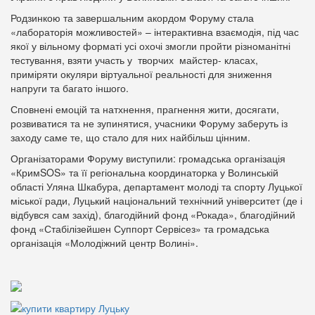
Родзинкою та завершальним акордом Форуму стала
«лабораторія можливостей» – інтерактивна взаємодія, під час
якої у вільному форматі усі охочі змогли пройти різноманітні
тестування, взяти участь у творчих майстер- класах,
приміряти окуляри віртуальної реальності для зниження
напруги та багато іншого.
Сповнені емоцій та натхнення, прагнення жити, досягати,
розвиватися та не зупинятися, учасники Форуму заберуть із
заходу саме те, що стало для них найбільш цінним.
Організаторами Форуму виступили: громадська організація
«КримSOS» та її регіональна координаторка у Волинській
області Уляна Шкабура, департамент молоді та спорту Луцької
міської ради, Луцький національний технічний університет (де і
відбувся сам захід), благодійний фонд «Рокада», благодійний
фонд «Стабілізейшен Суппорт Сервісез» та громадська
організація «Молодіжний центр Волині».