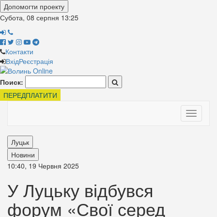
Допомогти проекту
Субота, 08 серпня
13:25
Контакти
Вхід
Реєстрація
Поиск:
ПЕРЕДПЛАТИТИ
Toggle
navigati
Луцьк
Новини
10:40, 19 Червня 2025
У Луцьку відбувся
форум «Свої серед