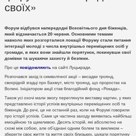
своїх»
Форум відбувся напередодні Всесвітнього дня біженців,
який відзначається 20 червня. Основними темами
навколо яких розгорталися локації Форуму стали питання
інтеграції молоді з числа внутрішньо переміщених осіб у
громади, в яких вони знайшли порятунок, покинувши свої
домівки та шукаючи захисту й безпеки.
Про це
повідомляють
на сайті Луцькради.
Розпочався захід із символічної акції – висадки троянд,
своєрідній згадці про Бахмут, місто троянд, що проростає на
Волині. Ініціатором акції став благодійний фонд «Рокада».
Також усі охочі мали змогу переглянути виставку картин, у яких
представлено історії успіхів внутрішньо переміщених осіб та
біженців. До речі, це не останній раз, коли на Форумі говорили
про історії успіхів. Саме ця частина заходу виявилась найбільш
емоційною та щемливою. Десять історій, які абсолютно не
схожі між собою, але об’єднані одним болем та викликом –
зберегти своє життя та життя своїх близьких, шукати порятунку