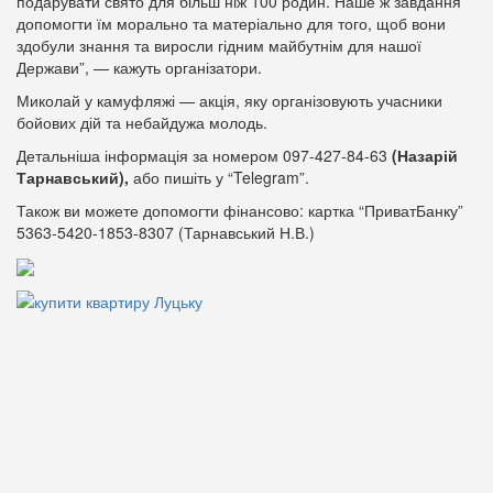
подарувати свято для більш ніж 100 родин. Наше ж завдання
допомогти їм морально та матеріально для того, щоб вони
здобули знання та виросли гідним майбутнім для нашої
Держави”, — кажуть організатори.
Миколай у камуфляжі — акція, яку організовують учасники
бойових дій та небайдужа молодь.
Детальніша інформація за номером 097-427-84-63
(Назарій
Тарнавський),
або пишіть у “Telegram”.
Також ви можете допомогти фінансово: картка “ПриватБанку”
5363-5420-1853-8307 (Тарнавський Н.В.)