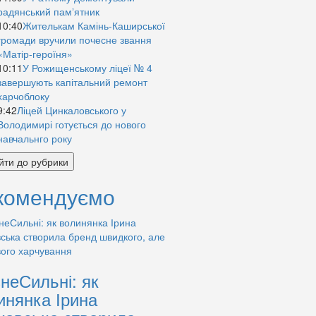
радянський памʼятник
10:40
Жителькам Камінь-Каширської
громади вручили почесне звання
«Матір-героїня»
10:11
У Рожищенському ліцеї № 4
завершують капітальний ремонт
харчоблоку
9:42
Ліцей Цинкаловського у
Володимирі готується до нового
навчальнго року
йти до рубрики
комендуємо
знеСильні: як
инянка Ірина