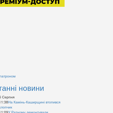
 патроном
танні новини
6 Серпня
11:38
На Камінь-Каширщині втопився
хлопчик
11:09
У Ратному демонтували