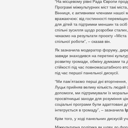
“На місцевому рівні Рада Європи продо
Програмі міжкультурних міст такі міст
Вінниця, є активними членами нашої ме
вражаючою: від гостинності переміщен
для дітей та підтримки меншин та осіб
спільні зусилля щодо розробки сталих,
чекаємо на результати проєкту «Міста в
спільної роботи”, – сказав він.
Як зазначила модератор форуму, дир
завжди знаходився на перетині культур
розвитку громади, обміну думками та д
стійкості під час повномасштабного вт
під час першої панельної дискусії.
“Ми пам’ятаємо перші дні вторгнення, 
Луцьк прийняв велику кількість людей 
допомоги, ми підтримували їх мораль
просвітницькі заходи для розуміння ці
соціальні програми були адаптовані 
інтегрується в громаду”, – зазначила
І
Крім того, у ході панельних дискусій 
Міжкультурна політика як шлях до форм