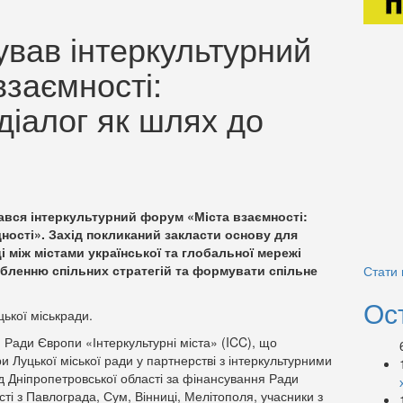
ував інтеркультурний
заємності:
діалог як шлях до
ався інтеркультурний форум «Міста взаємності:
ності». Захід покликаний закласти основу для
 між містами української та глобальної мережі
обленню спільних стратегій та формувати спільне
Стати
Ос
ької міськради.
Ради Європи «Інтеркультурні міста» (ICC), що
 Луцької міської ради у партнерстві з інтеркультурними
 Дніпропетровської області за фінансування Ради
сті з Павлограда, Сум, Вінниці, Мелітополя, учасники з