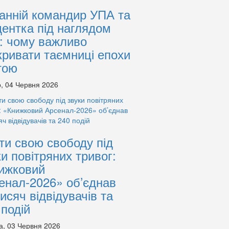
анній командир УПА та
дентка під наглядом
: чому важливо
кривати таємниці епохи
тою
, 04 Червня 2026
ти свою свободу під
ки повітряних тривог:
ижковий
енал-2026» об’єднав
тисяч відвідувачів та
 подій
а, 03 Червня 2026