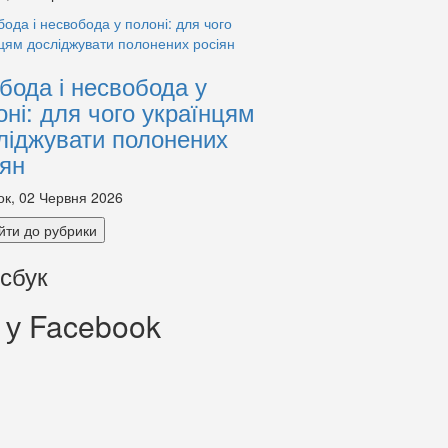
бода і несвобода у
оні: для чого українцям
ліджувати полонених
іян
ок, 02 Червня 2026
йти до рубрики
сбук
 у Facebook