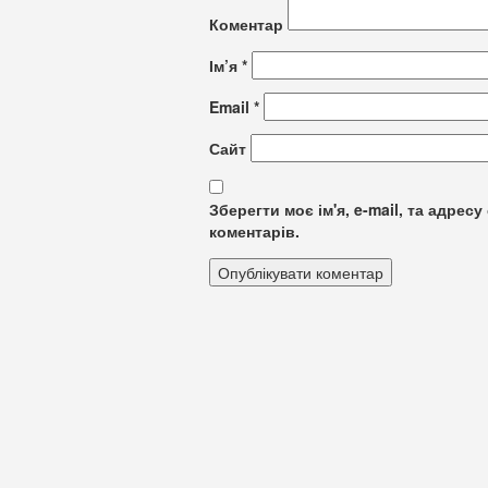
Коментар
Ім’я
*
Email
*
Сайт
Зберегти моє ім'я, e-mail, та адре
коментарів.