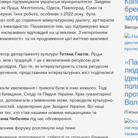
Кол
вжує підтримувати українські муніципалітети. Завдяки
бре
а, як Луцьк, Мелітополь, Одеса, Павлоград, Суми та
режі. Їхня робота, особливо з 2022 року, була
здо
их осіб до сприяння міжкультурному діалогу, арттерапія
 з інвалідністю. Пишаємося тим, що підтримуємо ваші
Вівтор
 інклюзивних відповідей на ці виклики. З нетерпінням
заємності» та на продовження цієї життєво важливої ​​
ектор департаменту культури
Тетяна Гнатів
, Луцьк
«Па
, мов і традицій. І це є величезним ресурсом для
освідом. Про те, як інтеркультурність стала ресурсом
люд
оргнення, представники інтеркультурних міст поділилися
іде
пол
коли хвилювання і тривога були в очах кожного. Тоді
про
з Київщини, Сходу та Півдня України. Крім гуманітарної
Вол
но, допомагали з вивченням мови, проводили культурно-
нностей, характерних для Західної України. Всі наші
П’ятни
для тих, хто став нашими новими мешканцями та
рина Чебелюк
під час обговорення.
учасники форуму розглянули інші теми:
ування згуртованості, стійкості та спільного бачення