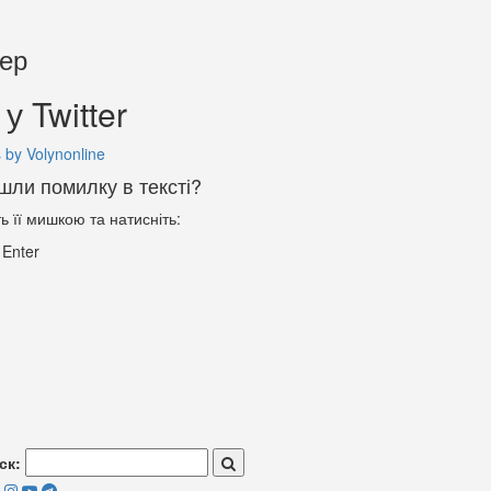
тер
у Twitter
 by Volynonline
шли помилку в тексті?
ть її мишкою та натисніть:
+
Enter
ск: