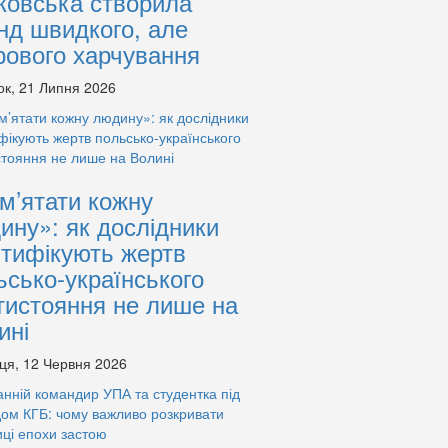
ковська створила
нд швидкого, але
рового харчування
ок, 21 Липня 2026
м’ятати кожну
ину»: як дослідники
нтифікують жертв
ьсько-українського
тистояння не лише на
ині
ця, 12 Червня 2026