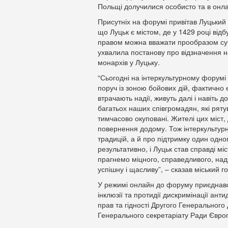
Польщі долучилися особисто та в онл
Присутніх на форумі привітав Луцький
що Луцьк є містом, де у 1429 році від
правом можна вважати прообразом суч
ухвалила постанову про відзначення на
монархів у Луцьку.
“Сьогодні на інтеркультурному форумі
поруч із зоною бойових дій, фактично
втрачають надії, живуть далі і навіть
багатьох наших співгромадян, які рятув
тимчасово окуповані. Жителі цих міст, 
повернення додому. Тож інтеркультурн
традицій, а й про підтримку один одн
результативно, і Луцьк став справді м
прагнемо міцного, справедливого, наді
успішну і щасливу”, – сказав міський г
У режимі онлайн до форуму приєдна
інклюзії та протидії дискримінації ан
прав та гідності Другого Генерального 
Генерального секретаріату Ради Євро