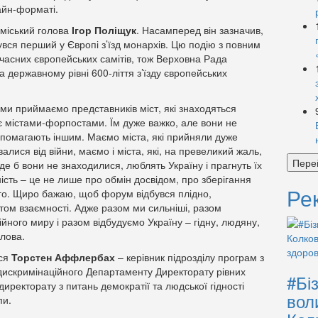
айн-форматі.
 міський голова
Ігор Поліщук
. Насамперед він зазначив,
бувся перший у Європі з’їзд монархів. Цю подію з повним
асних європейських самітів, тож Верховна Рада
 державному рівні 600-ліття з’їзду європейських
 ми приймаємо представників міст, які знаходяться
 є містами-форпостами. Їм дуже важко, але вони не
 допомагають іншим. Маємо міста, які прийняли дуже
алися від війни, маємо і міста, які, на превеликий жаль,
Пере
де б вони не знаходилися, люблять Україну і прагнуть їх
ість – це не лише про обмін досвідом, про зберігання
Ре
ого. Щиро бажаю, щоб форум відбувся плідно,
істом взаємності. Адже разом ми сильніші, разом
йного миру і разом відбудуємо Україну – гідну, людяну,
олова.
вся
Торстен Аффлербах
– керівник підрозділу програм з
тидискримінаційного Департаменту Директорату рівних
#Бі
директорату з питань демократії та людської гідності
вол
пи.