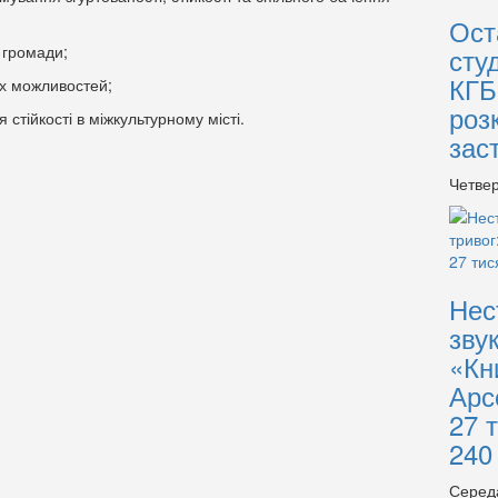
Ост
і громади;
сту
КГБ
них можливостей;
роз
стійкості в міжкультурному місті.
зас
Четвер
Нес
зву
«Кн
Арс
27 
240
Серед