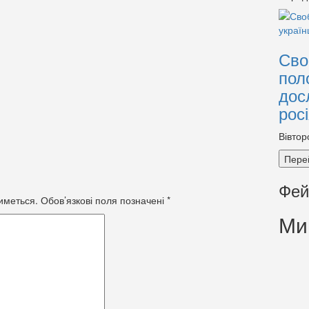
Сво
пол
дос
рос
Вівтор
Пере
Фей
иметься.
Обов’язкові поля позначені
*
Ми