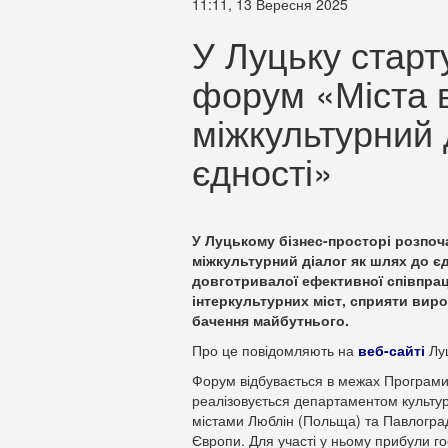
11:11, 13 Вересня 2025
У Луцьку старт
форум «Міста в
міжкультурний 
єдності»
У Луцькому бізнес-просторі розпоч
міжкультурний діалог як шлях до єд
довготривалої ефективної співпраці
інтеркультурних міст, сприяти вир
бачення майбутнього.
Про це повідомляють на
веб-сайті
Луц
Форум відбувається в межах Програми 
реалізовується департаментом культури
містами Люблін (Польща) та Павлоград
Європи. Для участі у ньому прибули го