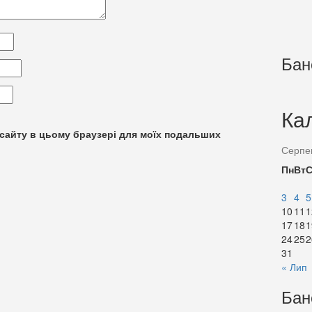
Бан
Ка
су сайту в цьому браузері для моїх подальших
Серпе
Пн
Вт
3
4
5
10
11
1
17
18
1
24
25
2
31
« Лип
Бан