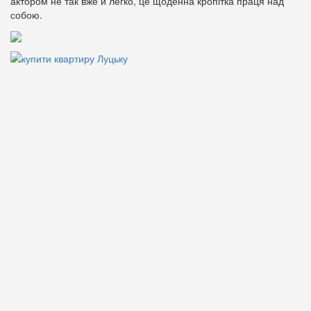
актором не так вже й легко, це щоденна кропітка праця над
собою.