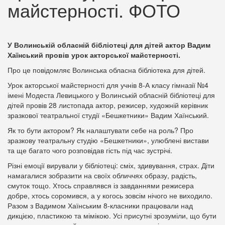
майстерності. ФОТО
У Волинській обласній бібліотеці для дітей актор Вадим
Хаїнський провів урок акторської майстерності.
Про це повідомляє Волинська обласна бібліотека для дітей.
Урок акторської майстерності для учнів 8-А класу гімназії №4
імені Модеста Левицького у Волинській обласній бібліотеці для
дітей провів 28 листопада актор, режисер, художній керівник
зразкової театральної студії «Бешкетники» Вадим Хаїнський.
Як то бути актором? Як налаштувати себе на роль? Про
зразкову театральну студію «Бешкетники», улюблені вистави
та ще багато чого розповідав гість під час зустрічі.
Різні емоції вирували у бібліотеці: сміх, здивування, страх. Діти
намагалися зобразити на своїх обличчях образу, радість,
смуток тощо. Хтось справлявся із завданнями режисера
добре, хтось соромився, а у когось зовсім нічого не виходило.
Разом з Вадимом Хаїнським 8-класники працювали над
дикцією, пластикою та мімікою. Усі присутні зрозуміли, що бути