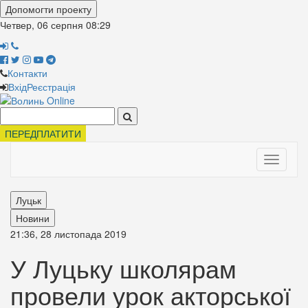
Допомогти проекту
Четвер, 06 серпня
08:29
Контакти
Вхід
Реєстрація
Поиск:
ПЕРЕДПЛАТИТИ
Toggle
navigati
Луцьк
Новини
21:36, 28 листопада 2019
У Луцьку школярам
провели урок акторської