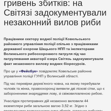
гривень збитків: на
Світязі задокументували
незаконний вилов риби
Працівники сектору водної поліції Ковельського
районного управління поліції спільно з працівниками
державної охорони Шацького НПП та інспекторами
Волинського рибоохоронного патруля під час
патрулювання акваторії озера Світязь задокументували
факт незаконного вилову водних біоресурсів.
Про це у
«Фейсбук»
повідомляє Ковельське районне
управління поліції ГУНП у Волинській області.
Під час перевірки дерев’яного човна, на якому перебували
чоловік та жінка, правоохоронці виявили дві ліскові сітки, що є
забороненими знаряддями лову, зі свіжовиловленою рибою.
Унаслідок протиправних дій незаконно виловили 44
екземпляри риби загальною вагою 3,52 кг. Згідно з
проведеними розрахунками сума збитків, завданих рибному