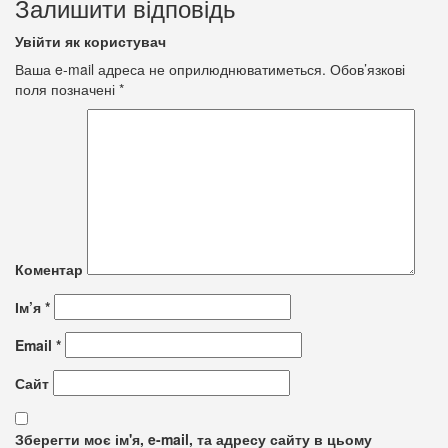
Залишити відповідь
Увійти як користувач
Ваша e-mail адреса не оприлюднюватиметься.
Обов’язкові
поля позначені
*
Коментар
Ім’я
*
Email
*
Сайт
Зберегти моє ім'я, e-mail, та адресу сайту в цьому