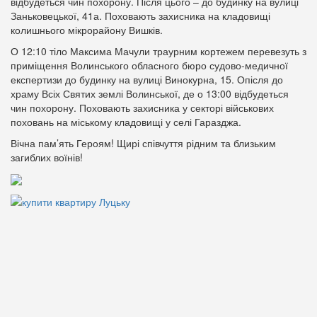
відбудеться чин похорону. Після цього – до будинку на вулиці
Заньковецької, 41а. Поховають захисника на кладовищі
колишнього мікрорайону Вишків.
О 12:10 тіло Максима Мачули траурним кортежем перевезуть з
приміщення Волинського обласного бюро судово-медичної
експертизи до будинку на вулиці Винокурна, 15. Опісля до
храму Всіх Святих землі Волинської, де о 13:00 відбудеться
чин похорону. Поховають захисника у секторі військових
поховань на міському кладовищі у селі Гаразджа.
Вічна пам’ять Героям! Щирі співчуття рідним та близьким
загиблих воїнів!