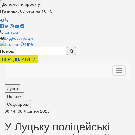
Допомогти проекту
П'ятниця, 07 серпня
10:43
Контакти
Вхід
Реєстрація
Поиск:
ПЕРЕДПЛАТИТИ
Toggle
navigati
Луцьк
Новини
Соцмережі
08:44, 06 Жовтня 2025
У Луцьку поліцейські