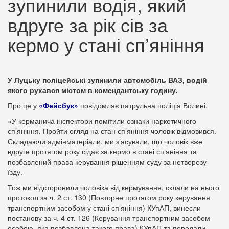
зупинили водія, який
вдруге за рік сів за
кермо у стані сп’яніння
У Луцьку поліцейські зупинили автомобіль ВАЗ, водій
якого рухався містом в комендантську годину.
Про це у
«Фейсбук»
повідомляє патрульна поліція Волині.
«У керманича інспектори помітили ознаки наркотичного
сп’яніння. Пройти огляд на стан сп’яніння чоловік відмовився.
Складаючи адмінматеріали, ми з’ясували, що чоловік вже
вдруге протягом року сідає за кермо в стані сп’яніння та
позбавлений права керування рішенням суду за нетверезу
їзду.
Тож ми відсторонили чоловіка від кермування, склали на нього
протокол за ч. 2 ст. 130 (Повторне протягом року керування
транспортним засобом у стані сп’яніння) КУпАП, винесли
постанову за ч. 4 ст. 126 (Керування транспортним засобом
особою, яка позбавлена такого права) КУпАП та передали