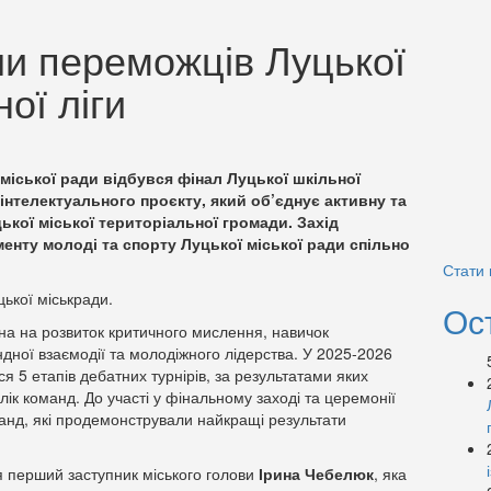
ли переможців Луцької
ої ліги
і міської ради відбувся фінал Луцької шкільної
-інтелектуального проєкту, який об’єднує активну та
кої міської територіальної громади. Захід
енту молоді та спорту Луцької міської ради спільно
Стати
ької міськради.
Ос
на на розвиток критичного мислення, навичок
андної взаємодії та молодіжного лідерства. У 2025-2026
я 5 етапів дебатних турнірів, за результатами яких
ік команд. До участі у фінальному заході та церемонії
нд, які продемонстрували найкращі результати
ся перший заступник міського голови
Ірина Чебелюк
, яка