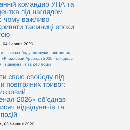
анній командир УПА та
дентка під наглядом
: чому важливо
кривати таємниці епохи
тою
, 04 Червня 2026
ти свою свободу під
ки повітряних тривог:
ижковий
енал-2026» об’єднав
тисяч відвідувачів та
 подій
а, 03 Червня 2026