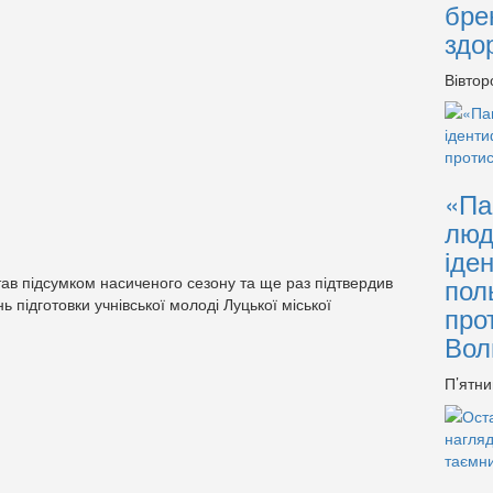
бре
здо
Вівтор
«Па
люд
іде
пол
став підсумком насиченого сезону та ще раз підтвердив
ень підготовки учнівської молоді Луцької міської
про
Вол
П’ятни