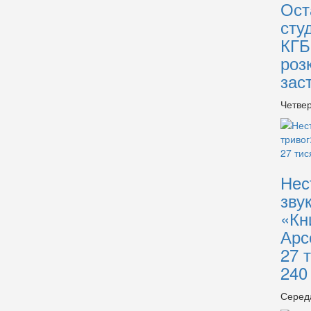
Ост
сту
КГБ
роз
зас
Четвер
Нес
зву
«Кн
Арс
27 
240
Серед