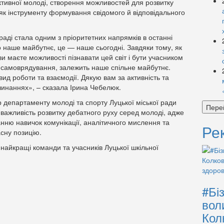
ктивної молоді, створення можливостей для розвитку
 як інструменту формування свідомого й відповідального
 раді стала одним з пріоритетних напрямків в останні
о наше майбутнє, це — наше сьогодні. Завдяки тому, як
ви маєте можливості пізнавати цей світ і бути учасником
го самоврядування, залежить наше спільне майбутнє.
ид роботи та взаємодії. Дякую вам за активність та
очинаннях», – сказала Ірина Чебелюк.
р департаменту молоді та спорту Луцької міської ради
Пере
в важливість розвитку дебатного руху серед молоді, адже
нню навичок комунікації, аналітичного мислення та
Ре
сну позицію.
найкращі команди та учасників Луцької шкільної
#Бі
вол
Кол