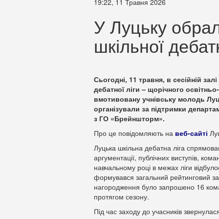
19:22, 11 Травня 2026
У Луцьку обра
шкільної дебатн
Сьогодні, 11 травня, в сесійній зал
дебатної ліги – щорічного освітньо
вмотивовану учнівську молодь Луць
організували за підтримки департам
з ГО «Брейншторм».
Про це повідомляють на
веб-сайті
Луц
Луцька шкільна дебатна ліга спрямова
аргументації, публічних виступів, ком
навчальному році в межах ліги відбулос
формувався загальний рейтинговий зал
нагородження було запрошено 16 кома
протягом сезону.
Під час заходу до учасників звернула