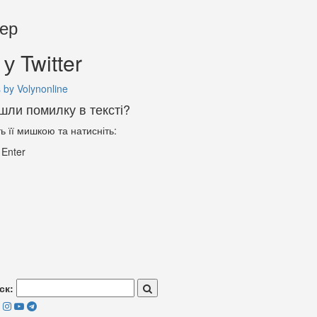
тер
у Twitter
 by Volynonline
шли помилку в тексті?
ть її мишкою та натисніть:
+
Enter
ск: