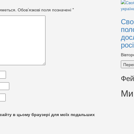
иметься.
Обов’язкові поля позначені
*
Сво
пол
дос
рос
Вівтор
Пере
Фей
Ми
су сайту в цьому браузері для моїх подальших