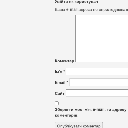
Увійти як користувач
Ваша e-mail адреса не оприлюднюват
Коментар
Ім’я
*
Email
*
Сайт
Зберегти моє ім'я, e-mail, та адре
коментарів.