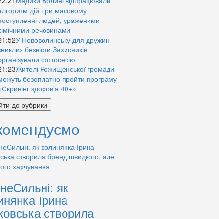
22:21
Медики Волині відпрацювали
алгоритм дій при масовому
поступленні людей, ураженими
хімічними речовинами
21:52
У Нововолинську для дружин
зниклих безвісти Захисників
організували фотосесію
21:23
Жителі Рожищенської громади
можуть безоплатно пройти програму
«Скринінг здоров’я 40+»
йти до рубрики
комендуємо
знеСильні: як
инянка Ірина
ковська створила