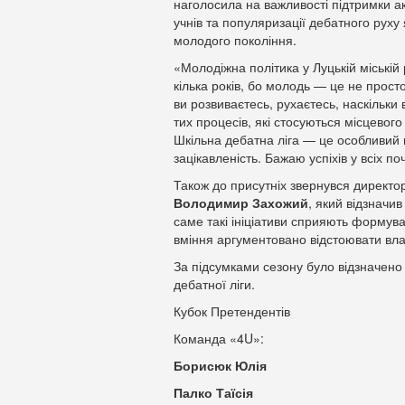
наголосила на важливості підтримки а
учнів та популяризації дебатного руху
молодого покоління.
«Молодіжна політика у Луцькій міській
кілька років, бо молодь — це не прост
ви розвиваєтесь, рухаєтесь, наскільки 
тих процесів, які стосуються місцево
Шкільна дебатна ліга — це особливий в
зацікавленість. Бажаю успіхів у всіх п
Також до присутніх звернувся директо
Володимир Захожий
, який відзначи
саме такі ініціативи сприяють формува
вміння аргументовано відстоювати вла
За підсумками сезону було відзначено 
дебатної ліги.
Кубок Претендентів
Команда «4U»:
Борисюк Юлія
Палко Таїсія