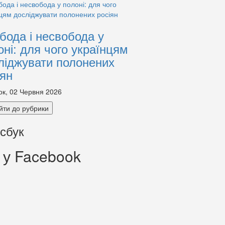
бода і несвобода у
оні: для чого українцям
ліджувати полонених
іян
ок, 02 Червня 2026
йти до рубрики
сбук
 у Facebook