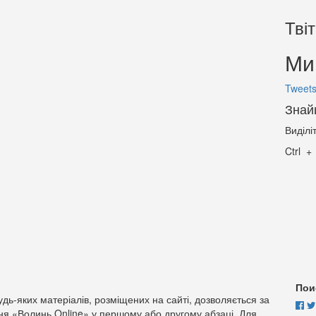
Тві
Ми 
Tweets
Знай
Виділі
Ctrl
Пои
дь-яких матеріалів, розміщених на сайті, дозволяється за
ня «Волинь Online» у першому або другому абзаці. Для