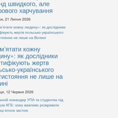
нд швидкого, але
рового харчування
ок, 21 Липня 2026
м’ятати кожну
ину»: як дослідники
нтифікують жертв
ьсько-українського
тистояння не лише на
ині
ця, 12 Червня 2026