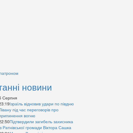
 патроном
танні новини
5 Серпня
23:19
Ізраїль відновив удари по півдню
Лівану під час переговорів про
припинення вогню
22:50
Підтвердили загибель захисника
із Ратнівської громади Віктора Сашка