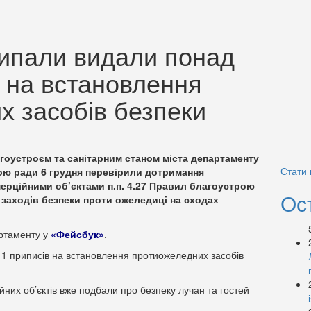
ципали видали понад
 на встановлення
х засобів безпеки
агоустроєм та санітарним станом міста департаменту
Стати
ою ради 6 грудня перевірили дотримання
ерційними об’єктами п.п. 4.27 Правил благоустрою
Ос
 заходів безпеки проти ожеледиці на сходах
артаменту у
«Фейсбук»
.
1 приписів на встановлення протиожеледних засобів
йних об’єктів вже подбали про безпеку лучан та гостей