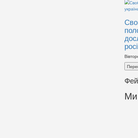
Сво
пол
дос
рос
Вівтор
Пере
Фей
Ми