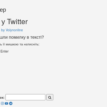
тер
у Twitter
 by Volynonline
шли помилку в тексті?
ть її мишкою та натисніть:
+
Enter
ск: