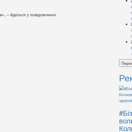
в», – йдеться у повідомленні.
Пере
Ре
#Бі
вол
Кол