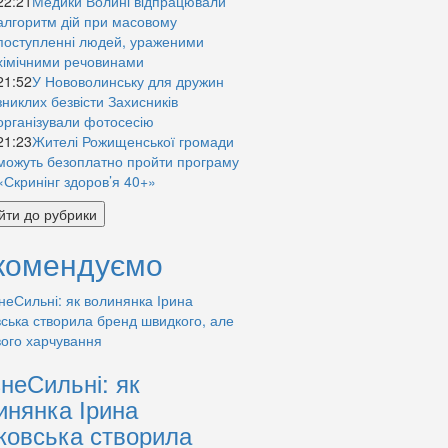
22:21
Медики Волині відпрацювали
алгоритм дій при масовому
поступленні людей, ураженими
хімічними речовинами
21:52
У Нововолинську для дружин
зниклих безвісти Захисників
організували фотосесію
21:23
Жителі Рожищенської громади
можуть безоплатно пройти програму
«Скринінг здоров’я 40+»
йти до рубрики
комендуємо
знеСильні: як
инянка Ірина
ковська створила