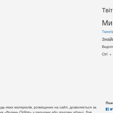
Тві
Ми 
Tweets
Знай
Виділі
Ctrl
Пои
дь-яких матеріалів, розміщених на сайті, дозволяється за
ня «Волинь Online» у першому або другому абзаці. Для