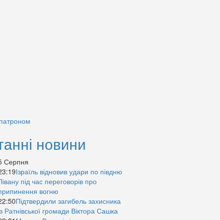
 патроном
танні новини
5 Серпня
23:19
Ізраїль відновив удари по півдню
Лівану під час переговорів про
припинення вогню
22:50
Підтвердили загибель захисника
із Ратнівської громади Віктора Сашка