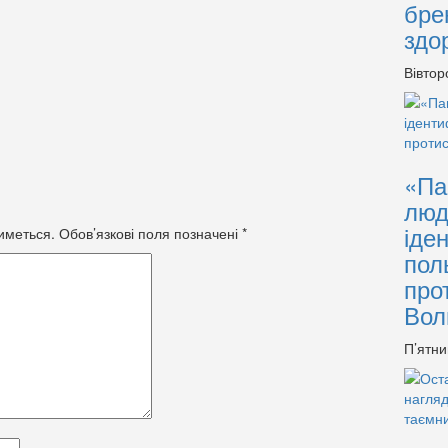
бре
здо
Вівтор
«Па
люд
іде
иметься.
Обов’язкові поля позначені
*
пол
про
Вол
П’ятни