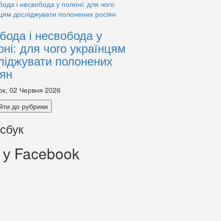
бода і несвобода у
оні: для чого українцям
ліджувати полонених
іян
ок, 02 Червня 2026
йти до рубрики
сбук
 у Facebook