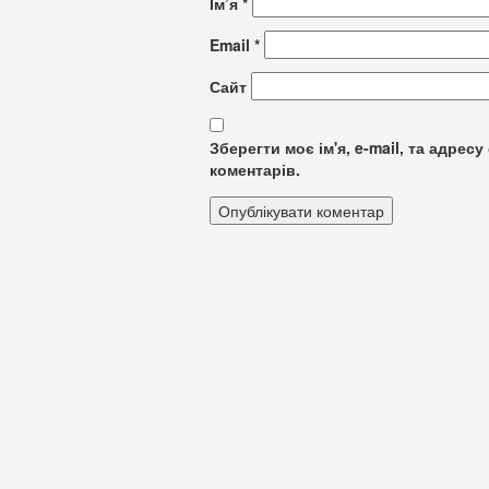
Ім’я
*
Email
*
Сайт
Зберегти моє ім'я, e-mail, та адре
коментарів.