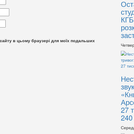
Ост
сту
КГБ
роз
зас
су сайту в цьому браузері для моїх подальших
Четвер
Нес
зву
«Кн
Арс
27 
240
Серед