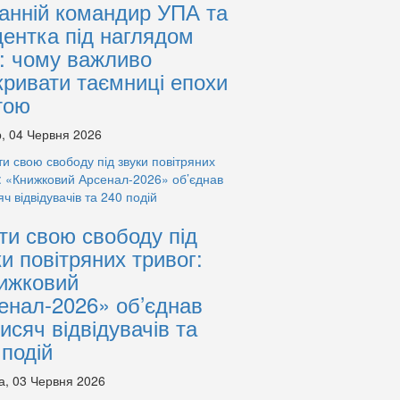
анній командир УПА та
дентка під наглядом
: чому важливо
кривати таємниці епохи
тою
, 04 Червня 2026
ти свою свободу під
ки повітряних тривог:
ижковий
енал-2026» об’єднав
тисяч відвідувачів та
 подій
а, 03 Червня 2026