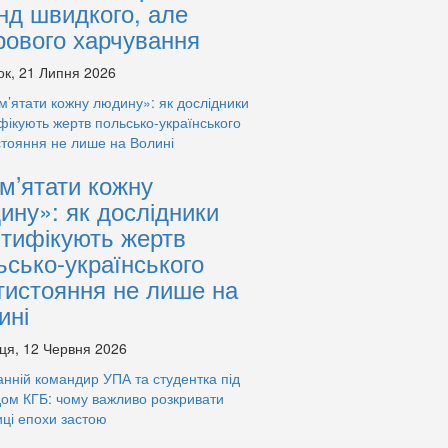
нд швидкого, але
рового харчування
ок, 21 Липня 2026
м’ятати кожну
ину»: як дослідники
нтифікують жертв
ьсько-українського
тистояння не лише на
ині
ця, 12 Червня 2026