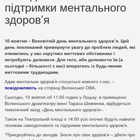
підтримки ментального
здоров’я
10 жовтня – Всесвітній день ментального здоров’я. Цей
день покликаний привернути увагу до проблем людей, які
опинились у нас скрутних життєвих обставинах і
потребують допомоги. Для того, аби допомогти їм (а
сьогодні – більшості з нас) впоратись із будь-якими
життєвими труднощами.
Адже ментальне здоров’я стосується кожного з нас, –
повідомляють
на сторінці Волинської ОВА.
Сьогодні, 10 жовтня об 11:00 годині у Луцьку, в приміщенні
Волинського драмтеатру імені Тараса Шевченка, відбудеться
тематичний захід «День ментального здоров’я».
Також на Театральній площі о 14:00 усіх охочих будуть навчати
технікам самодопомоги та підтримки ментального здоров’я.
“Приєднуйтесь до заходів. Знати про своє здоров’я – дбати про