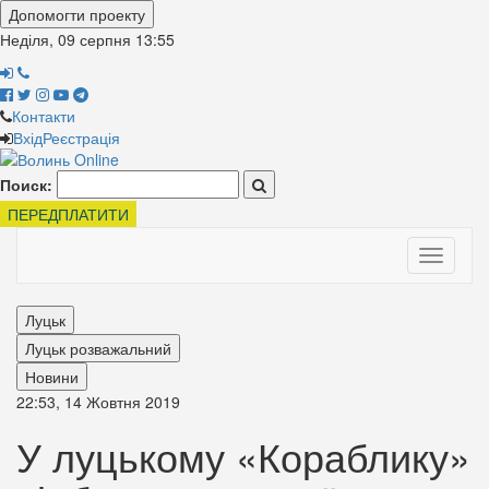
Допомогти проекту
Неділя, 09 серпня
13:55
Контакти
Вхід
Реєстрація
Поиск:
ПЕРЕДПЛАТИТИ
Toggle
navigati
Луцьк
Луцьк розважальний
Новини
22:53, 14 Жовтня 2019
У луцькому «Кораблику»