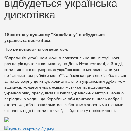
відбудеться українська
дискотівка
19 жовтня у оуцькому “Кораблику” відбудеться
українська дискотiвка.
Про це повідомили організатори.
“Справжнім українцем можна почуватись не лише тоді, коли
раз на рік вдягаєш вишиванку на День Незалежності, а й тоді,
коли пишеш в соцмережах українською, в магазині запитуєш
не “скільки там рублів з мене?”, а “скільки гривень?”, вболіваєш
за нашу збірну до кінця, ходиш на кіно з українським дубляжем,
відвідуєш концерти українських музикантів, підтримуєш
україномовну пресу, читаєш книги українських авторів. Хоча б
періодично ходиш до Кораблика аби пригадати щось добре і
стареньке, або познайомитись із багатьма хорошими піснями,
які навіть ніде і ніколи не чув!”, — йдеться у повідомленні.