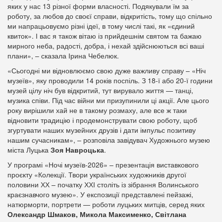
яких у нас 13 різної форми власності. Подякували їм за
роботу, за любов до своєї справи, відкритість, тому що спільно
ми напрацьовуємо різні ідеї, в тому числі такі, як «єдиний
квиток». І вас я також вітаю із прийдешнім святом та бажаю
мирного неба, радості, добра, і нехай здійснюються всі ваші
плани», – сказала Ірина Чебелюк.
«Сьогодні ми відновлюємо свою дуже важливу справу – «Ніч
музеїв», яку проводили 14 років поспіль. З 18-ї або 20-ї години
музей цілу ніч був відкритий, тут вирувало життя — танці,
музика співи. Під час війни ми призупинили ці акції. Але цього
року вирішили хай не в такому розмаху, але все ж таки
відновити традицію і продемонструвати свою роботу, щоб
згуртувати наших музейних друзів і дати імпульс позитиву
нашим сучасникам», – розповіла завідувач Художнього музею
міста Луцька
Зоя Навроцька
.
У програмі «Ночі музеїв-2026» – презентація виставкового
проєкту «Колекції. Твори українських художників другої
половини ХХ – початку ХХІ століть із зібрання Волинського
краєзнавчого музею». У експозиції представлені пейзажі,
натюрморти, портрети — роботи луцьких митців, серед яких
Олександр Шмаков, Микола Максименко, Світлана