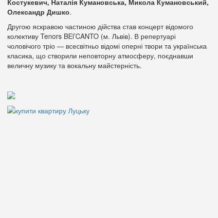
Костукевич, Наталія Кумановська, Микола Кумановський,
Олександр Дишко
.
Другою яскравою частиною дійства став концерт відомого
колективу Tenors BEl’CANTO (м. Львів). В репертуарі
чоловічого тріо — всесвітньо відомі оперні твори та українська
класика, що створили неповторну атмосферу, поєднавши
величну музику та вокальну майстерність.