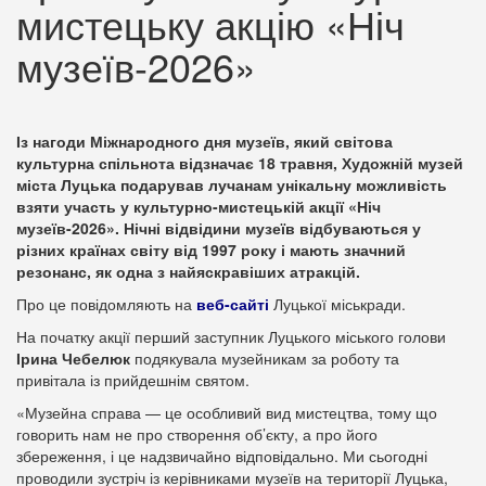
мистецьку акцію «Ніч
музеїв-2026»
Із нагоди Міжнародного дня музеїв, який світова
культурна спільнота відзначає 18 травня, Художній музей
міста Луцька подарував лучанам унікальну можливість
взяти участь у культурно-мистецькій акції «Ніч
музеїв-2026». Нічні відвідини музеїв відбуваються у
різних країнах світу від 1997 року і мають значний
резонанс, як одна з найяскравіших атракцій.
Про це повідомляють на
веб-сайті
Луцької міськради.
На початку акції перший заступник Луцького міського голови
Ірина Чебелюк
подякувала музейникам за роботу та
привітала із прийдешнім святом.
«Музейна справа — це особливий вид мистецтва, тому що
говорить нам не про створення об’єкту, а про його
збереження, і це надзвичайно відповідально. Ми сьогодні
проводили зустріч із керівниками музеїв на території Луцька,