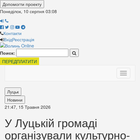
Допомогти проекту
Понеділок, 10 серпня
03:08
Контакти
Вхід
Реєстрація
Поиск:
ПЕРЕДПЛАТИТИ
Toggle
navigati
Луцьк
Новини
21:47, 15 Травня 2026
У Луцькій громаді
організували культурно-