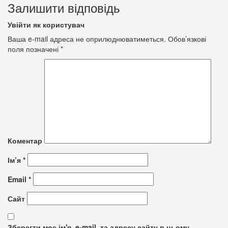
Залишити відповідь
Увійти як користувач
Ваша e-mail адреса не оприлюднюватиметься.
Обов’язкові
поля позначені
*
Коментар
Ім’я
*
Email
*
Сайт
Зберегти моє ім'я, e-mail, та адресу сайту в цьому