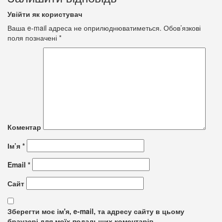
Увійти як користувач
Ваша e-mail адреса не оприлюднюватиметься.
Обов’язкові
поля позначені
*
Коментар
Ім’я
*
Email
*
Сайт
Зберегти моє ім'я, e-mail, та адресу сайту в цьому
браузері для моїх подальших коментарів.