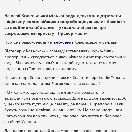
На сесії Ковельської міської ради депутати підтримали
ініціативу родин військовослужбовців, зниклих безвісти
за особливих обставин, і ухвалили рішення про
запровадження проєкту «Прапор Надії».
Про це повідомляють на
веб-сайті
Ковельської міськради.
Відтепер у Ковельській громаді встановлять чорно-білий
прапор, який складається з двох рівновеликих горизонтальних
смуг. Він символізує пам’ять і скорботу, а також незламну
надію, що воїни повернуться додому.
На сесію прийшли родини зниклих безвісти Героїв. Від їхнього
імені слово мала
Ганна Лагасюк
, яка зазначила:
«Ми хочемо, щоб наші рідні, які зникли безвісти, не
залишалися поза увагою громади. Для нас дуже важливо, щоб
у центрі міста було місце пам’яті, де поруч із Прапором Надії
будуть розміщені світлини наших воїнів. Це стане щоденним
нагадуванням про тих, хто ціною власного життя виборював
свободу України.
Для наших родин такий знак має величезне значення: він