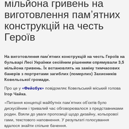
мільйона гривень на
виготовлення пам’ятних
конструкцій на честь
Героїв
На виготовлення пам’ятних конструкцій на честь Героїв на
бульварі Лесі Українки сесійним рішенням спрямували 3,5
мільйона гривень. Їх встановлять на заміну тимчасових
банерів з портретами загиблих (померлих) Захисників
Ковельської громади.
Про це у
«Фейсбук»
повідомляє Ковельський міський голова
Ігор Чайка
.
«Питання концепції майбутніх пам’ятних об’єктів було
дискусійним і тривалий час обговорювалося з представниками
родин. Взяли до уваги пропозиції щодо дизайну, кольорової
гами, текстового наповнення. У результаті голосування
вдалося знайти спільне бачення.