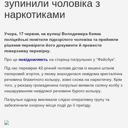
зупинили чоловіка з
наркотиками
Учора, 17 червня, на вулиці Володимира Кияна
поліцейські помітили підозрілого чоловіка та прийняли
рішення перевірити його документи й провести
поверхневу перевірку.
Про це
повідомляють
на сторінці патрульних у “Фейсбук”.
Під час перевірки 42-річний чоловік дістав із кишені штанів
паперовий згорток, у якому знаходилася невідома кристалічна
речовина блакитного кольору, зовні схожа на наркотичну. Крім
того, у рюкзаку громадянина патрульні виявили скляну колбу з
нашаруванням невідомої речовини бурого кольору.
Патрульні одразу викликали слідчо-оперативну групу та
забезпечили охорону місця події до її приїзду.