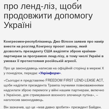
про ленд-ліз, щоби
продовжити допомогу
Україні
Конгресмен-республіканець Джо Вілсон заявив про намір
внести на розгляд Конгресу проєкт закону, який
дозволить президенту США виділяти зброю країнам-
партнерам за програмою ленд-лізу, в тому числі Україні в
умовах її протистояння російській агресії.
Про це законодавець написав на офіційній сторінці в мережі Х
у понеділок, передає
«Укрінформ»
.
«Сьогодні я представляю FREEDOM FIRST LEND-LEASE ACT,
щоби наділити президента Трампа гнучкими повноваженнями
надсилати зброю перемоги у війні нашим партнерам, включно
з Україною, для стримування воєнного злочинця путіна», –
наголосив законодавець.
Він зазначив, що це «мав давно зробити» президент Байден.