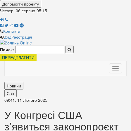
Допомогти проекту
Четвер, 06 серпня
05:15
Контакти
Вхід
Реєстрація
Поиск:
ПЕРЕДПЛАТИТИ
Toggle
navigati
Новини
Світ
09:41, 11 Лютого 2025
У Конгресі США
з’явиться законопроєкт