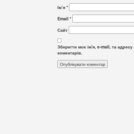
Ім’я
*
Email
*
Сайт
Зберегти моє ім'я, e-mail, та адре
коментарів.