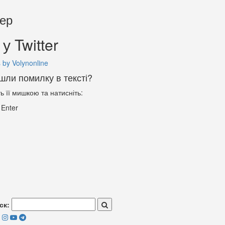
тер
у Twitter
 by Volynonline
шли помилку в тексті?
ть її мишкою та натисніть:
+
Enter
ск: