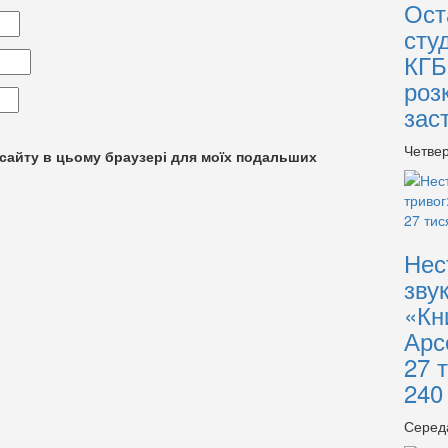
Ост
сту
КГБ
роз
зас
Четвер
су сайту в цьому браузері для моїх подальших
Нес
зву
«Кн
Арс
27 
240
Серед