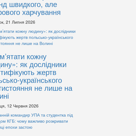
нд швидкого, але
рового харчування
ок, 21 Липня 2026
м’ятати кожну
ину»: як дослідники
нтифікують жертв
ьсько-українського
тистояння не лише на
ині
ця, 12 Червня 2026