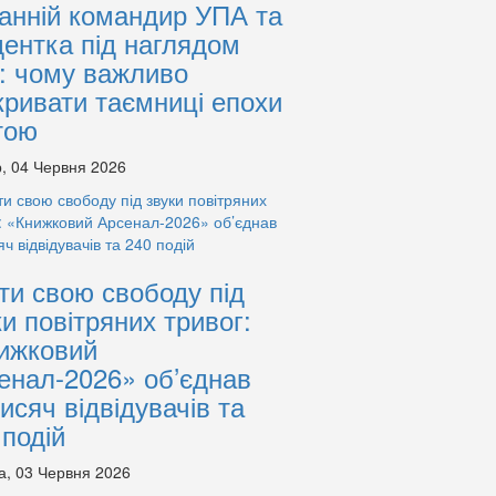
анній командир УПА та
дентка під наглядом
: чому важливо
кривати таємниці епохи
тою
, 04 Червня 2026
ти свою свободу під
ки повітряних тривог:
ижковий
енал-2026» об’єднав
тисяч відвідувачів та
 подій
а, 03 Червня 2026