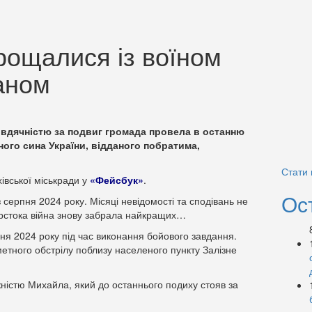
рощалися із воїном
аном
ю вдячністю за подвиг громада провела в останню
ного сина України, відданого побратима,
Стати
івської міськради у
«Фейсбук»
.
Ос
 серпня 2024 року. Місяці невідомості та сподівань не
жорстока війна знову забрала найкращих…
ня 2024 року під час виконання бойового завдання.
метного обстрілу поблизу населеного пункту Залізне
ністю Михайла, який до останнього подиху стояв за