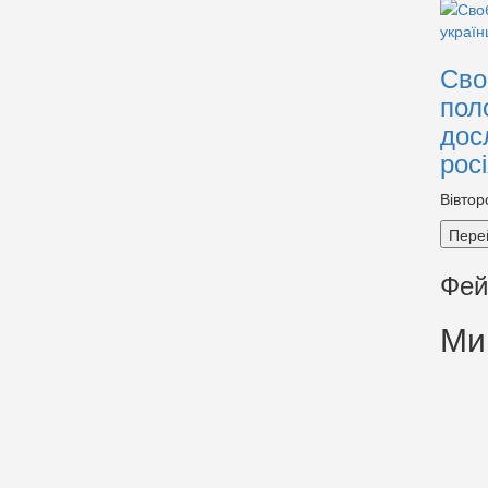
Сво
пол
дос
рос
Вівтор
Пере
Фей
Ми