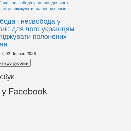
бода і несвобода у
оні: для чого українцям
ліджувати полонених
іян
ок, 02 Червня 2026
йти до рубрики
сбук
 у Facebook