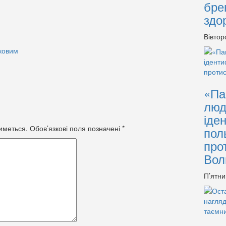
бре
здо
Вівтор
ковим
«Па
люд
іде
иметься.
Обов’язкові поля позначені
*
пол
про
Вол
П’ятни