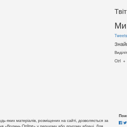
Тві
Ми 
Tweets
Знай
Виділі
Ctrl
Пои
дь-яких матеріалів, розміщених на сайті, дозволяється за
ня «Волинь Online» у першому або другому абзаці. Для