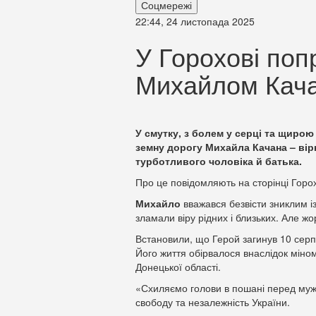
Соцмережі
22:44, 24 листопада 2025
У Горохові поп
Михайлом Кач
У смутку, з болем у серці та щиро
земну дорогу Михайла Качана – вір
турботливого чоловіка й батька.
Про це повідомляють на сторінці Горох
Михайло
вважався безвісти зниклим із
зламали віру рідних і близьких. Але 
Встановили, що Герой загинув 10 серп
Його життя обірвалося внаслідок міно
Донецької області.
«Схиляємо голови в пошані перед муж
свободу та незалежність України.