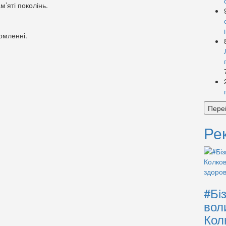
’яті поколінь.
омленні.
Пере
Ре
#Бі
вол
Кол