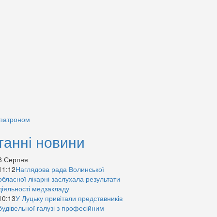
 патроном
танні новини
8 Серпня
11:12
Наглядова рада Волинської
обласної лікарні заслухала результати
діяльності медзакладу
10:13
У Луцьку привітали представників
будівельної галузі з професійним