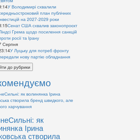
святом
9:14
У Володимирі схвалили
середньостроковий план публічних
інвестицій на 2027-2029 роки
8:15
Сенат США схвалив законопроєкт
Ліндсі Грема щодо посилення санкцій
проти росії та Ірану
7 Серпня
23:14
У Луцьку для потреб фронту
передали нову партію обладнання
йти до рубрики
комендуємо
знеСильні: як
инянка Ірина
ковська створила