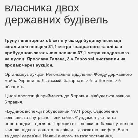
власника двох
державних будівель
Групу інвентарних об’єктів у складі будинку інспекції
загальною площею 81,1 метра квадратного та хліва з
прибудовою загальною площею 37,1 метра квадратного
на вулиці Ярослава Галана, 3 у Горохові виставили на
продаж через аукціон.
Організовує аукціон Регіональне відділення Фонду державного
майна України по Львівській, Закарпатській та Волинській
областях.
Цінові пропозиції приймають до 5 травня, відбудеться аукціон
6 травня.
«Будинок інспекції побудований 1971 року. Оздоблення
зовнішнє та внутрішнє – звичайне. Фундамент, стіни та
перегородки – цегляні. Перекриття – дошки по балках утеплені
глиною, підлога дощата, покрівля – двоскатна, шифер. Вікна
та двері дерев’яні. Наявні енерго- та газопостачання,