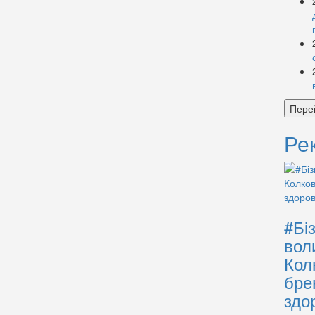
Пере
Ре
#Бі
вол
Кол
бре
здо