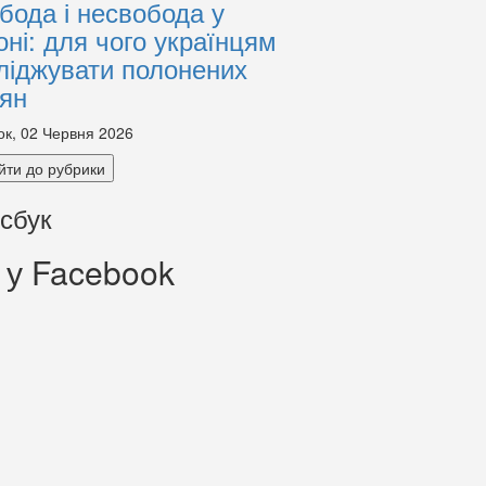
бода і несвобода у
оні: для чого українцям
ліджувати полонених
іян
ок, 02 Червня 2026
йти до рубрики
сбук
 у Facebook