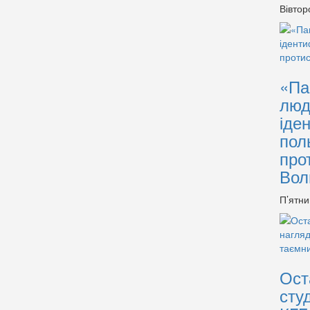
Вівтор
«Па
люд
іде
пол
про
Вол
П’ятни
Ост
сту