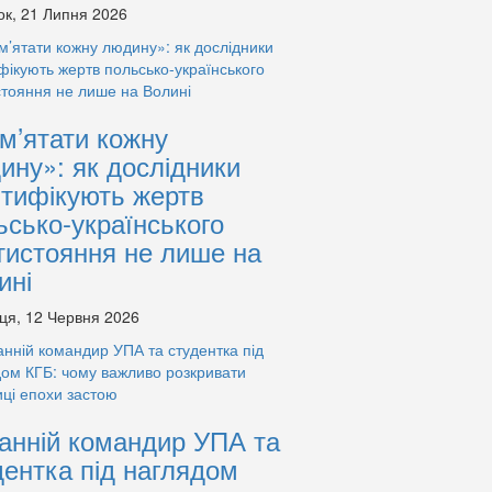
ок, 21 Липня 2026
м’ятати кожну
ину»: як дослідники
нтифікують жертв
ьсько-українського
тистояння не лише на
ині
ця, 12 Червня 2026
анній командир УПА та
дентка під наглядом