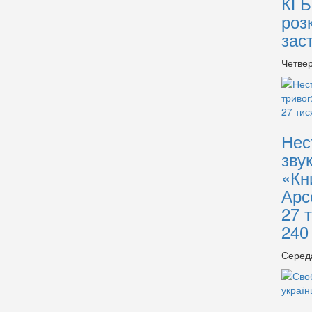
КГБ
роз
зас
Четвер
Нес
зву
«Кн
Арс
27 
240
Серед