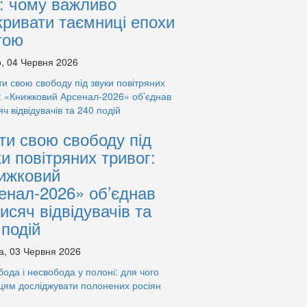
: чому важливо
кривати таємниці епохи
тою
, 04 Червня 2026
ти свою свободу під
ки повітряних тривог:
ижковий
енал-2026» об’єднав
тисяч відвідувачів та
 подій
а, 03 Червня 2026