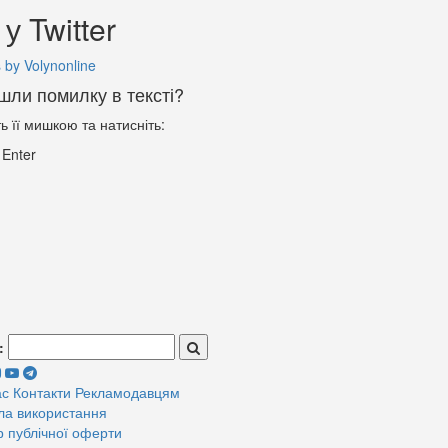
у Twitter
 by Volynonline
шли помилку в тексті?
ть її мишкою та натисніть:
+
Enter
:
ас
Контакти
Рекламодавцям
ла використання
р публічної оферти