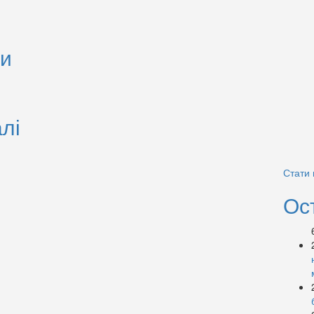
ли
лі
Стати
Ос