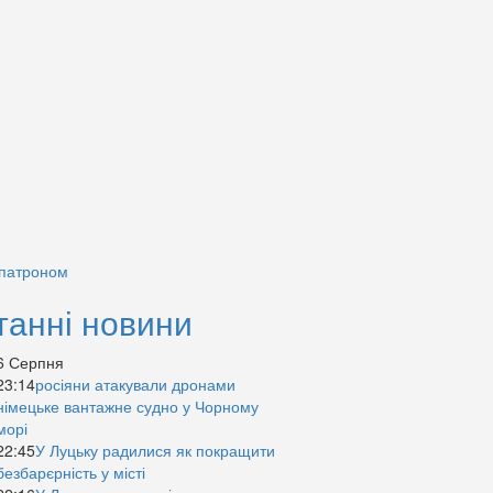
 патроном
танні новини
6 Серпня
23:14
росіяни атакували дронами
німецьке вантажне судно у Чорному
морі
22:45
У Луцьку радилися як покращити
безбарєрність у місті