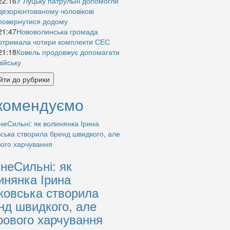
22:16
У Луцьку патрульні допомогли
дезорієнтованому чоловікові
повернутися додому
21:47
Нововолинська громада
отримала чотири комплекти СЕС
21:18
Ковель продовжує допомагати
війську
йти до рубрики
комендуємо
знеСильні: як
инянка Ірина
ковська створила
нд швидкого, але
рового харчування