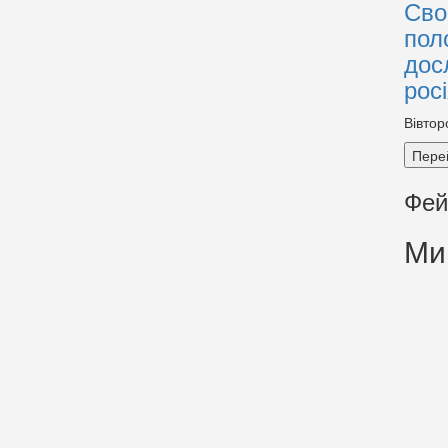
Сво
пол
дос
рос
Вівтор
Пере
Фей
Ми