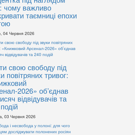
: чому важливо
кривати таємниці епохи
тою
, 04 Червня 2026
ти свою свободу під
ки повітряних тривог:
ижковий
енал-2026» об’єднав
тисяч відвідувачів та
 подій
а, 03 Червня 2026