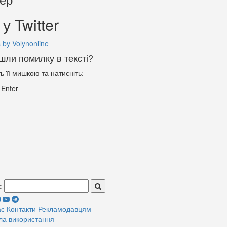
у Twitter
 by Volynonline
шли помилку в тексті?
ть її мишкою та натисніть:
+
Enter
:
ас
Контакти
Рекламодавцям
ла використання