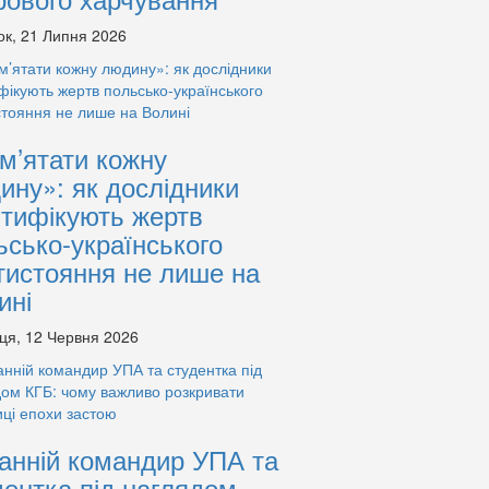
ок, 21 Липня 2026
м’ятати кожну
ину»: як дослідники
нтифікують жертв
ьсько-українського
тистояння не лише на
ині
ця, 12 Червня 2026
анній командир УПА та
дентка під наглядом