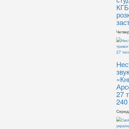
КГБ
роз
зас
Четвер
Нес
зву
«Кн
Арс
27 
240
Серед