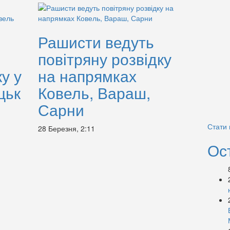
Рашисти ведуть
повітряну розвідку
у у
на напрямках
цьк
Ковель, Вараш,
Сарни
Стати
28 Березня, 2:11
Ос