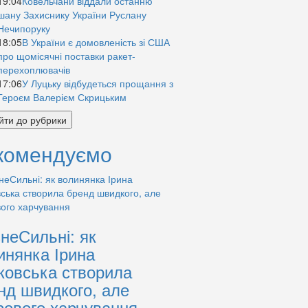
19:04
Ковельчани віддали останню
шану Захиснику України Руслану
Нечипоруку
18:05
В України є домовленість зі США
про щомісячні поставки ракет-
перехоплювачів
17:06
У Луцьку відбудеться прощання з
Героєм Валерієм Скрицьким
йти до рубрики
комендуємо
знеСильні: як
инянка Ірина
ковська створила
нд швидкого, але
рового харчування