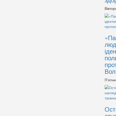
Вівтор
«Па
люд
іде
пол
про
Вол
П’ятни
Ост
сту