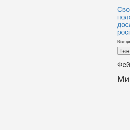
Сво
пол
дос
рос
Вівтор
Пере
Фей
Ми