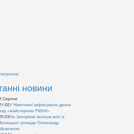
 патроном
танні новини
8 Серпня
21:02
У Німеччині зафіксували дрони
над «майстернею Patriot»
20:03
На Запоріжжі загинув воїн із
Велицької громади Олександр
Музиченко