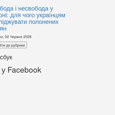
бода і несвобода у
оні: для чого українцям
ліджувати полонених
іян
ок, 02 Червня 2026
йти до рубрики
сбук
 у Facebook