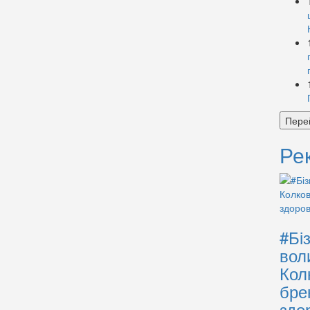
Пере
Ре
#Бі
вол
Кол
бре
здо