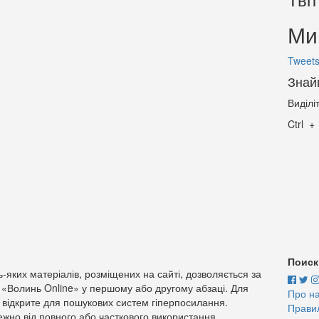
Ми 
Tweets
Знай
Виділі
Ctrl
Поиск
-яких матеріалів, розміщених на сайті, дозволяється за
 «Волинь Online» у першому або другому абзаці. Для
Про н
 відкрите для пошукових систем гіперпосилання.
Прави
жно від повного або часткового використання