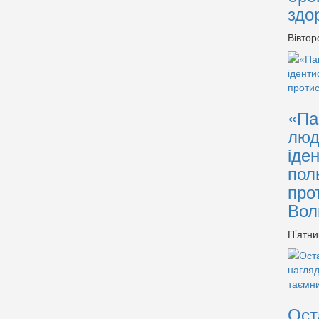
здо
Вівтор
«Па
люд
іде
пол
про
Вол
П’ятни
Ост