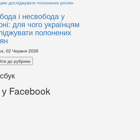
бода і несвобода у
оні: для чого українцям
ліджувати полонених
іян
ок, 02 Червня 2026
йти до рубрики
сбук
 у Facebook