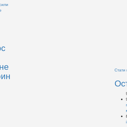
рс
яне
Стати
рин
Ос