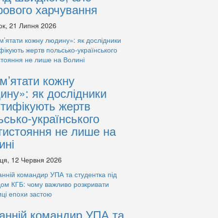
рового харчування
ок, 21 Липня 2026
м’ятати кожну
ину»: як дослідники
нтифікують жертв
ьсько-українського
тистояння не лише на
ині
ця, 12 Червня 2026
анній командир УПА та