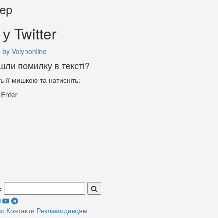
тер
у Twitter
 by Volynonline
шли помилку в тексті?
ть її мишкою та натисніть:
+
Enter
:
ас
Контакти
Рекламодавцям