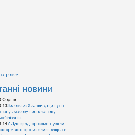
 патроном
танні новини
9 Серпня
9:13
Зеленський заявив, що путін
планує масову неоголошену
мобілізацію
8:14
У Луцькраді прокоментували
інформацію про можливе закриття