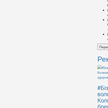
Пере
Ре
#Бі
вол
Кол
бре