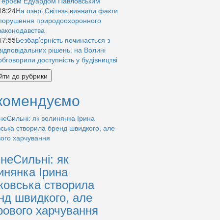
Героєм Едуардом Павловським
18:24
На озері Світязь виявили факти
порушення природоохоронного
законодавства
17:55
Безбар’єрність починається з
відповідальних рішень: на Волині
обговорили доступність у будівництві
йти до рубрики
комендуємо
знеСильні: як
инянка Ірина
ковська створила
нд швидкого, але
рового харчування