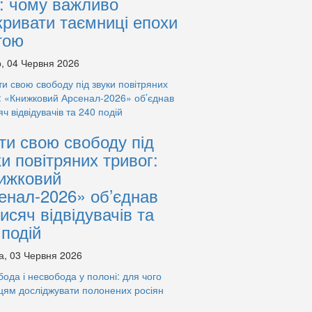
: чому важливо
кривати таємниці епохи
тою
, 04 Червня 2026
ти свою свободу під
ки повітряних тривог:
ижковий
енал-2026» об’єднав
тисяч відвідувачів та
 подій
а, 03 Червня 2026