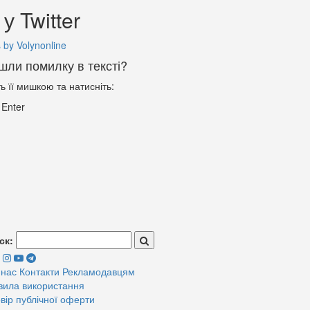
у Twitter
 by Volynonline
шли помилку в тексті?
ть її мишкою та натисніть:
+
Enter
ск:
 нас
Контакти
Рекламодавцям
вила використання
вір публічної оферти