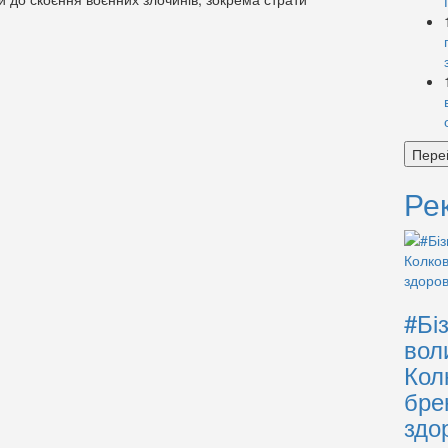
Пере
Ре
#Бі
вол
Кол
бре
здо