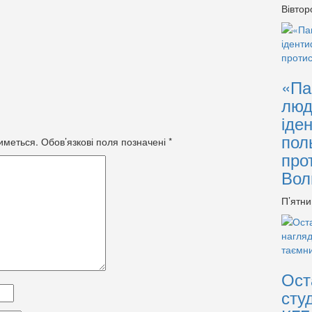
Вівтор
«Па
люд
іде
пол
иметься.
Обов’язкові поля позначені
*
про
Вол
П’ятни
Ост
сту