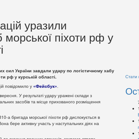
ацій уразили
б морської піхоти рф у
і
х сил України завдали удару по логістичному хабу
Стати
ти рф у курській області.
ій повідомило у
«Фейсбук»
.
Ос
вересня. У результаті удару уражені склади з
альних засобів та місце прихованого розміщення
10-а бригада морської піхоти рф дислокується в
она бере активну участь у наступальних діях на
й до скоєння воєнних злочинів, зокрема страти