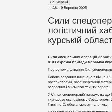
Соцмережі
11:38, 19 Вересня 2025
Сили спецопер
логістичний ха
курській област
Сили спеціальних операцій Збройни
810-ї окремої бригади морської піхо
Про це командування Сил спецоперац
Бойове завдання виконане в ніч на 18 
боєприпасами, база зберігання матері
озброєння і військової техніки ворога.
У Силах спецоперацій нагадують, що 8
тимчасово окупованому Севастополі. В
Північно-Слобожанському напрямку.
Особовий склад цієї бригади причетни