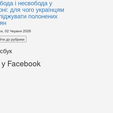
бода і несвобода у
оні: для чого українцям
ліджувати полонених
іян
ок, 02 Червня 2026
йти до рубрики
сбук
 у Facebook