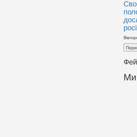
Сво
пол
дос
рос
Вівтор
Пере
Фей
Ми