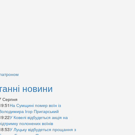
 патроном
танні новини
7 Серпня
19:51
На Сумщині помер воїн із
Володимира Ігор Пригарський
19:22
У Ковелі відбудеться акція на
підтримку полонених воїнів
18:53
У Луцьку відбудеться прощання з