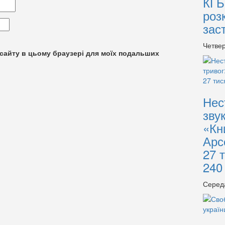
КГБ
роз
зас
Четвер
су сайту в цьому браузері для моїх подальших
Нес
зву
«Кн
Арс
27 
240
Серед