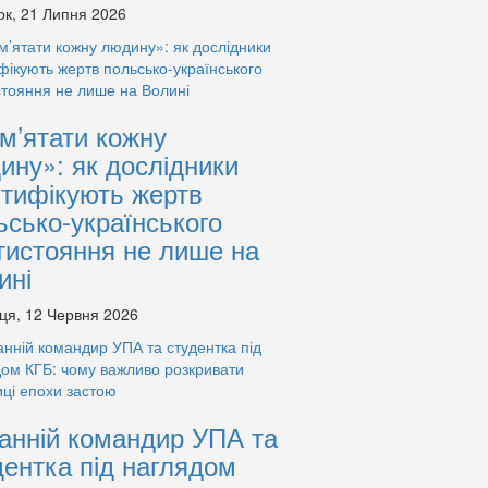
ок, 21 Липня 2026
м’ятати кожну
ину»: як дослідники
нтифікують жертв
ьсько-українського
тистояння не лише на
ині
ця, 12 Червня 2026
анній командир УПА та
дентка під наглядом