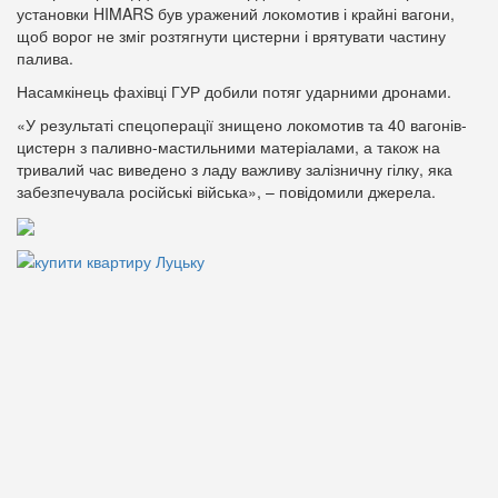
установки HIMARS був уражений локомотив і крайні вагони,
щоб ворог не зміг розтягнути цистерни і врятувати частину
палива.
Насамкінець фахівці ГУР добили потяг ударними дронами.
«У результаті спецоперації знищено локомотив та 40 вагонів-
цистерн з паливно-мастильними матеріалами, а також на
тривалий час виведено з ладу важливу залізничну гілку, яка
забезпечувала російські війська», – повідомили джерела.