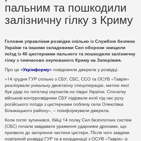
пальним та пошкодили
залізничну гілку з Криму
Головне управління розвідки спільно із Службою безпеки
України та іншими складовими Сил оборони знищили
поїзд із 40 цистернами пального та пошкодили залізничну
гілку з тимчасово окупованого Криму на Запоріжжя.
Про це
«Укрінформу»
повідомили джерела у розвідці.
«14 грудня ГУР спільно з СБУ, СБС, ССО та ОСУВ «Таврія»
реалізували унікальну двоетапну спецоперацію, метою якої
був удар по логістиці окупантів на півдні України. Спочатку
військові контррозвідники СБУ підірвали колії під час руху
російського поїзда з цистернами поблизу села Олексіївка
Більмацького району», – поінформували джерела.
Коли потяг зупинився, бійці 14 полку Сил безпілотних систем
(СБС) почали завдавати ураження ударними дронами, що
призвело до загоряння частини цистерн. Після чого завдяки
повітряній розвідці ГУР та в координації з ОСУВ «Таврія» із