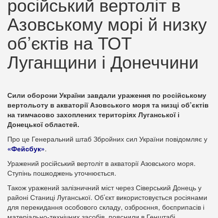
російський вертоліт в
Азовському морі й низку
об’єктів на ТОТ
Луганщини і Донеччини
Сили оборони України завдали ураження по російському
вертольоту в акваторії Азовського моря та низці об’єктів
на тимчасово захоплених територіях Луганської і
Донецької областей.
Про це Генеральний штаб Збройних сил України повідомляє у
«Фейсбук»
.
Уражений російський вертоліт в акваторії Азовського моря.
Ступінь пошкоджень уточнюється.
Також уражений залізничний міст через Сіверський Донець у
районі Станиці Луганської. Об’єкт використовується росіянами
для перекидання особового складу, озброєння, боєприпасів і
матеріально-технічних засобів, пояснили в Генштабі.