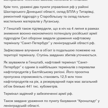
Крім того, уражені два пункти управління рф у районі
Шахтарського Донецької області, склад БПЛА у Титарівці,
ремонтний підрозділ у Старобільську та склад пально-
мастильних матеріалів у Луганську.
У Генштабі також підтвердили, що в ніч на 4 липня в рамках
зниження воєнно-економічного потенціалу російської армії
підрозділи Сил оборони завдали ураження нафтовому
терміналу “Санкт-Петербург” у ленінградській області рф.
Зафіксоване влучання в об’єкт із подальшою пожежею на
території терміналу. Ступінь завданих збитків уточнюється.
Як зауважили в Генштабі, нафтовий термінал “Санкт-
Петербург” є одним із найбільших терміналів з перевалки
нафтопродуктів у Балтійському регіоні. Його проєктна
пропускна спроможність становить 12,5 млн тонн
нафтопродуктів на рік, а резервуарний парк має загальний
об’єм близько 441 тис. кубометрів.
Термінал задіяний у забезпеченні армії рф.
Також завдане ураження по пункту базування “Кронштадт” у
ленінградській області.