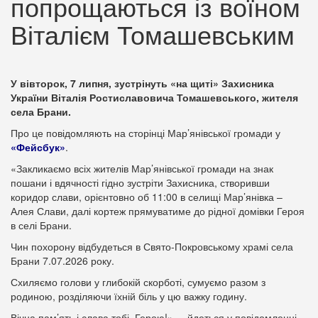
попрощаються із воїном
Віталієм Томашевським
У вівторок, 7 липня, зустрінуть «на щиті» Захисника
України Віталія Ростиславовича Томашевського, жителя
села Брани.
Про це повідомляють на сторінці Мар’янівської громади у
«Фейсбук»
.
«Закликаємо всіх жителів Мар’янівської громади на знак
пошани і вдячності гідно зустріти Захисника, створивши
коридор слави, орієнтовно об 11:00 в селищі Мар’янівка –
Алея Слави, далі кортеж прямуватиме до рідної домівки Героя
в селі Брани.
Чин похорону відбудеться в Свято-Покровському храмі села
Брани 7.07.2026 року.
Схиляємо голови у глибокій скорботі, сумуємо разом з
родиною, розділяючи їхній біль у цю важку годину.
Вічна пам’ять і слава тобі, Герою!», – йдеться у повідомленні.