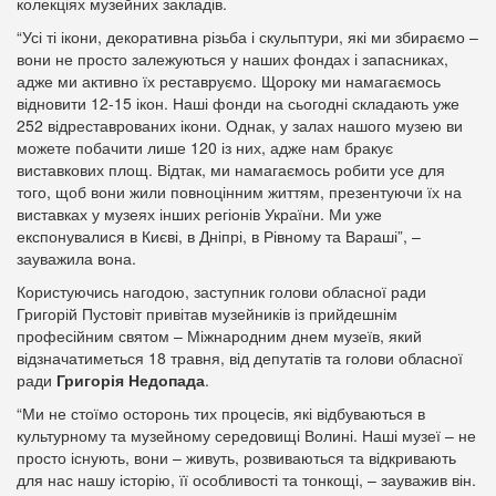
колекціях музейних закладів.
“Усі ті ікони, декоративна різьба і скульптури, які ми збираємо –
вони не просто залежуються у наших фондах і запасниках,
адже ми активно їх реставруємо. Щороку ми намагаємось
відновити 12-15 ікон. Наші фонди на сьогодні складають уже
252 відреставрованих ікони. Однак, у залах нашого музею ви
можете побачити лише 120 із них, адже нам бракує
виставкових площ. Відтак, ми намагаємось робити усе для
того, щоб вони жили повноцінним життям, презентуючи їх на
виставках у музеях інших регіонів України. Ми уже
експонувалися в Києві, в Дніпрі, в Рівному та Вараші”, –
зауважила вона.
Користуючись нагодою, заступник голови обласної ради
Григорій Пустовіт привітав музейників із прийдешнім
професійним святом – Міжнародним днем музеїв, який
відзначатиметься 18 травня, від депутатів та голови обласної
ради
Григорія Недопада
.
“Ми не стоїмо осторонь тих процесів, які відбуваються в
культурному та музейному середовищі Волині. Наші музеї – не
просто існують, вони – живуть, розвиваються та відкривають
для нас нашу історію, її особливості та тонкощі, – зауважив він.