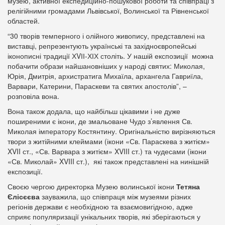
музею, активної експедиційно-пошукової роботи та співпраці з
релігійними громадами Львівської, Волинської та Рівненської
областей.
“30 творів темперного і олійного живопису, представлені на
виставці, репрезентують українські та західноєвропейські
іконописні традиції ХVІІ-ХІХ століть. У нашій експозиції можна
побачити образи найшановніших у народі святих: Миколая,
Юрія, Дмитрія, архистратига Михаїла, архангела Гавриїла,
Варвари, Катерини, Параскеви та святих апостолів”, –
розповіла вона.
Вона також додала, що найбільш цікавими і не дуже
поширеними є ікони, де змальоване Чудо з’явлення Св.
Миколая імператору Костянтину. Оригінальністю вирізняються
твори з житійними клеймами (ікони «Св. Параскева з житієм»
XVII ст., «Св. Варвара з житієм» XVIII ст.) та чудесами (ікони
«Св. Миколай» XVIII ст.), які також представлені на нинішній
експозиції.
Своєю чергою директорка Музею волинської ікони
Тетяна
Єлісєєва
зауважила, що співпраця між музеями різних
регіонів держави є необхідною та взаємовигідною, адже
сприяє популяризації унікальних творів, які зберігаються у