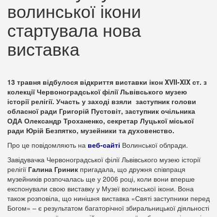
волинської ікони
стартувала нова
виставка
13 травня відбулося відкриття виставки ікон XVII-XIX ст. з
колекції Червоноградської філії Львівського музею
історії релігії. Участь у заході взяли заступник голови
обласної ради Григорій Пустовіт, заступник очільника
ОДА Олександр Троханенко, секретар Луцької міської
ради Юрій Безпятко, музейники та духовенство.
Про це повідомляють на
веб-сайті
Волинської облради.
Завідувачка Червоноградської філії Львівського музею історії
релігії
Галина Гриник
пригадала, що дружня співпраця
музейників розпочалась ще у 2006 році, коли вони вперше
експонували свою виставку у Музеї волинської ікони. Вона
також розповіла, що нинішня виставка «Святі заступники перед
Богом» – є результатом багаторічної збиральницької діяльності