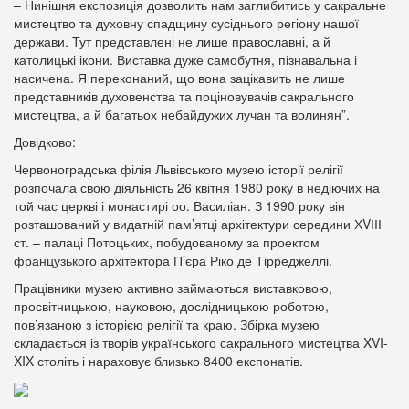
– Нинішня експозиція дозволить нам заглибитись у сакральне
мистецтво та духовну спадщину сусіднього регіону нашої
держави. Тут представлені не лише православні, а й
католицькі ікони. Виставка дуже самобутня, пізнавальна і
насичена. Я переконаний, що вона зацікавить не лише
представників духовенства та поціновувачів сакрального
мистецтва, а й багатьох небайдужих лучан та волинян”.
Довідково:
Червоноградська філія Львівського музею історії релігії
розпочала свою діяльність 26 квітня 1980 року в недіючих на
той час церкві і монастирі оо. Василіан. З 1990 року він
розташований у видатній пам’ятці архітектури середини ХVІІІ
ст. – палаці Потоцьких, побудованому за проектом
французького архітектора П’єра Ріко де Тірреджеллі.
Працівники музею активно займаються виставковою,
просвітницькою, науковою, дослідницькою роботою,
пов’язаною з історією релігії та краю. Збірка музею
складається із творів українського сакрального мистецтва XVI-
XIX століть і нараховує близько 8400 експонатів.