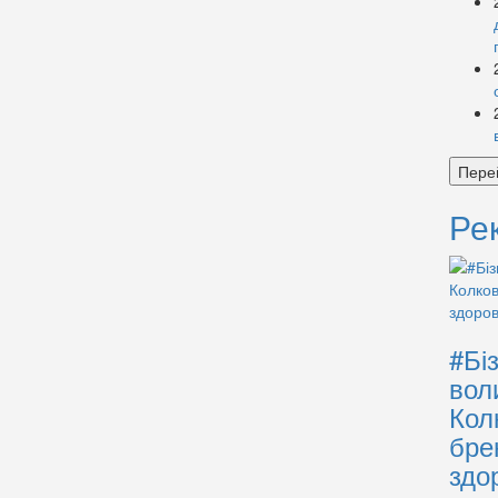
Пере
Ре
#Бі
вол
Кол
бре
здо