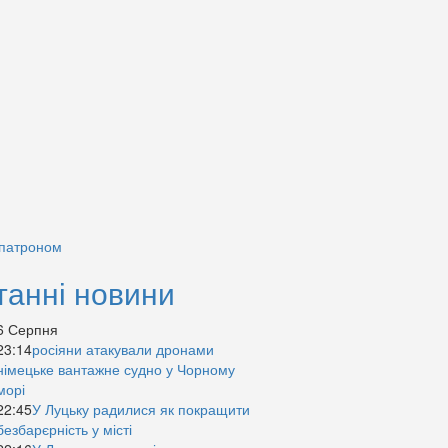
 патроном
танні новини
6 Серпня
23:14
росіяни атакували дронами
німецьке вантажне судно у Чорному
морі
22:45
У Луцьку радилися як покращити
безбарєрність у місті