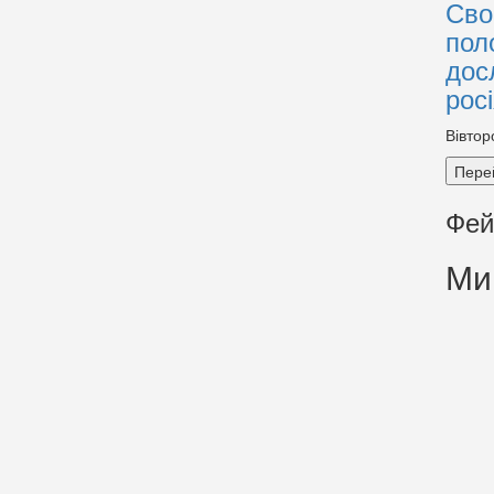
Сво
пол
дос
рос
Вівтор
Пере
Фей
Ми