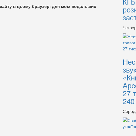
КГБ
су сайту в цьому браузері для моїх подальших
роз
зас
Четвер
Нес
зву
«Кн
Арс
27 
240
Серед