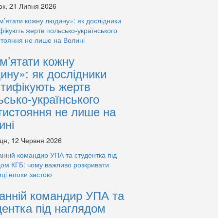
ок, 21 Липня 2026
м’ятати кожну
ину»: як дослідники
нтифікують жертв
ьсько-українського
тистояння не лише на
ині
ця, 12 Червня 2026
анній командир УПА та
дентка під наглядом