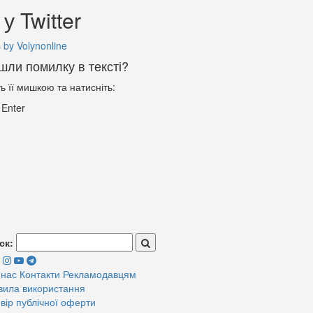
у Twitter
 by Volynonline
шли помилку в тексті?
ть її мишкою та натисніть:
+
Enter
ск:
 нас
Контакти
Рекламодавцям
вила використання
вір публічної оферти