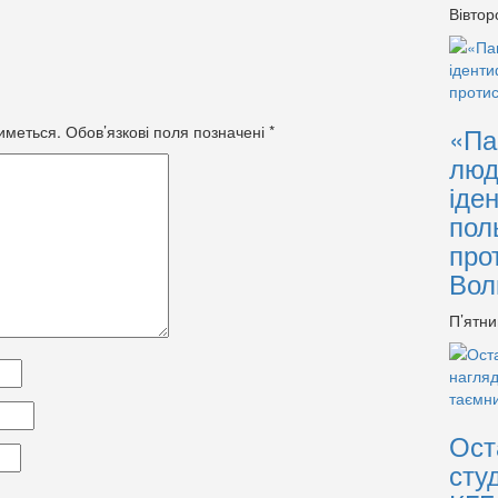
Вівтор
«Па
иметься.
Обов’язкові поля позначені
*
люд
іде
пол
про
Вол
П’ятни
Ост
сту