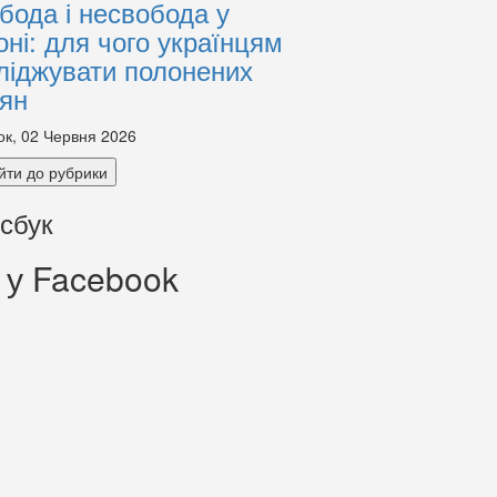
бода і несвобода у
оні: для чого українцям
ліджувати полонених
іян
ок, 02 Червня 2026
йти до рубрики
сбук
 у Facebook