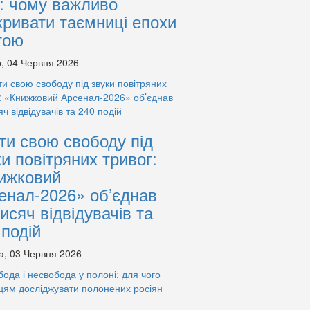
: чому важливо
кривати таємниці епохи
тою
, 04 Червня 2026
ти свою свободу під
ки повітряних тривог:
ижковий
енал-2026» об’єднав
тисяч відвідувачів та
 подій
а, 03 Червня 2026