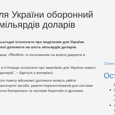
ля України оборонний
 мільярдів доларів
ьогодні оголосити про виділення для України
вої допомоги на шість мільярдів доларів.
пише «Reuters» із посиланням на власні джерела в
Стати
в п’ятницю оголосити про закупівлю для України нового
Ос
доларів”, – йдеться у матеріалі.
го пакету військової допомоги можуть увійти
транспортні засоби, ракети-перехоплювачів для системи
точні боєприпаси та системи боротьби із дронами.