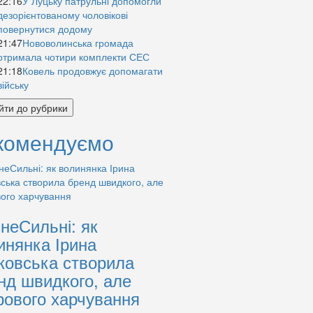
22:16
У Луцьку патрульні допомогли
дезорієнтованому чоловікові
повернутися додому
21:47
Нововолинська громада
отримала чотири комплекти СЕС
21:18
Ковель продовжує допомагати
війську
йти до рубрики
комендуємо
знеСильні: як
инянка Ірина
ковська створила
нд швидкого, але
рового харчування