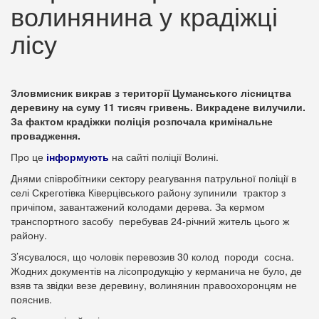
волинянина у крадіжці
лісу
Зловмисник викрав з території Цуманського лісництва
деревину на суму 11 тисяч гривень. Викрадене вилучили.
За фактом крадіжки поліція розпочала кримінальне
провадження.
Про це
інформують
на сайті поліції Волині.
Днями співробітники сектору реагування патрульної поліції в
селі Скреготівка Ківерцівського району зупинили трактор з
причіпом, завантажений колодами дерева. За кермом
транспортного засобу перебував 24-річний житель цього ж
району.
З’ясувалося, що чоловік перевозив 30 колод породи сосна.
Жодних документів на лісопродукцію у керманича не було, де
взяв та звідки везе деревину, волинянин правоохоронцям не
пояснив.