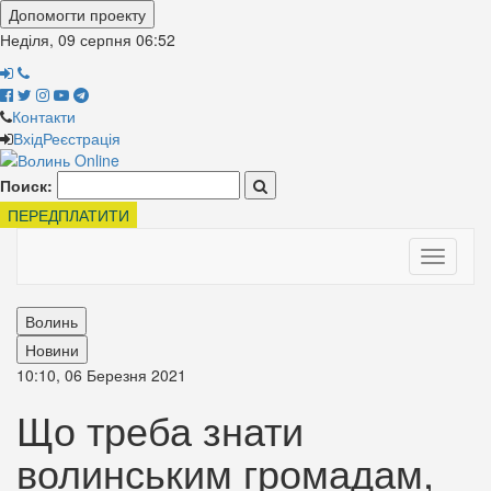
Допомогти проекту
Неділя, 09 серпня
06:52
Контакти
Вхід
Реєстрація
Поиск:
ПЕРЕДПЛАТИТИ
Toggle
navigati
Волинь
Новини
10:10, 06 Березня 2021
Що треба знати
волинським громадам,