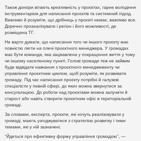
Також донори вітають креативність у проєктах, гарне володіння
інструментарієм для написання проєктів та системний підхід.
Важливо й розуміти, що дрібниць у проєкті немає, важливо все.
Доречно проаналізувати і регіон і його можливості, де
розміщена ТГ.
Не варто думати, що написання того чи іншого проєкту має
повністю лягти на плечі проєктного менеджера. У громадах
має бути команда, яка зацікавлена у покращення життя у тому
чи іншому населеному пункті. Голові громади теж не зайвим
буде відвідати навчання з проєктного менеджементу чи
управління проєктним циклом, щоб розуміти, як розвивати
громаду. Під час написання проєкту потрібні й галузеві
спеціалісти у певній сфері, до яких можна звернутися за
консультацією. До роботи над проєктами можна залучити й
старост або навіть створити проєктним офіс в територіальній
громаді.
За словами, експерта, проєкти, які хочуть реалізовувати у
громаді, мають узгоджуватися з стратегією розвитку і тими
темами, які у ній зазначені.
“Йдеться про ефективну форму управління громадою”, —