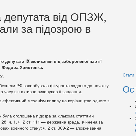
 депутата від ОПЗЖ,
али за підозрою в
 депутата IX скликання від забороненої партії
» Федора Христенка.
Стати
У.
езпеки РФ завербувала фігуранта задовго до початку
Ос
 часу він активно виконував її завдання.
 ефективний механізм впливу на керівництво одного з
у була оголошена підозра за кількома статтями
 28, ч. 1, ч. 2 ст. 111 — державна зрада, вчинена за
вах воєнного стану; ч. 2 ст. 369-2 — зловживання