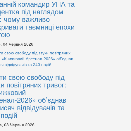
анній командир УПА та
дентка під наглядом
: чому важливо
кривати таємниці епохи
тою
, 04 Червня 2026
ти свою свободу під
ки повітряних тривог:
ижковий
енал-2026» об’єднав
тисяч відвідувачів та
 подій
а, 03 Червня 2026