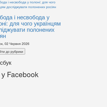
бода і несвобода у
оні: для чого українцям
ліджувати полонених
іян
ок, 02 Червня 2026
йти до рубрики
сбук
 у Facebook