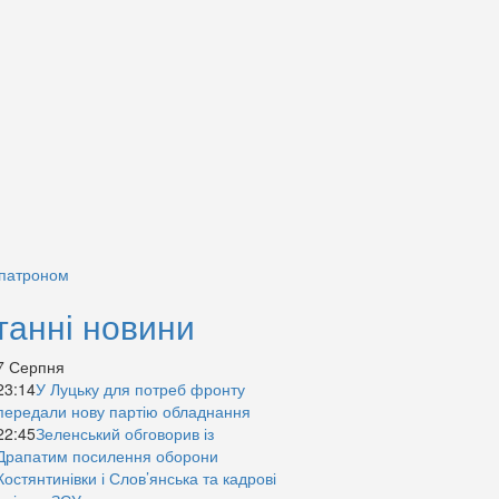
 патроном
танні новини
7 Серпня
23:14
У Луцьку для потреб фронту
передали нову партію обладнання
22:45
Зеленський обговорив із
Драпатим посилення оборони
Костянтинівки і Слов’янська та кадрові