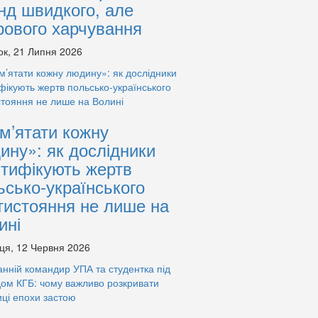
нд швидкого, але
рового харчування
ок, 21 Липня 2026
м’ятати кожну
ину»: як дослідники
нтифікують жертв
ьсько-українського
тистояння не лише на
ині
ця, 12 Червня 2026