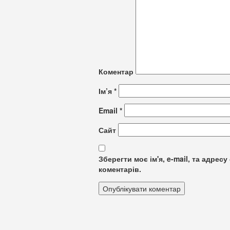
Коментар
Ім’я
*
Email
*
Сайт
Зберегти моє ім'я, e-mail, та адре
коментарів.