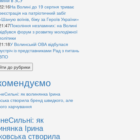
зміни в ЗСУ
22:16
На Волині до 19 серпня триває
реєстрація на патріотичний забіг
«Шаную воїнів, біжу за Героїв України»
21:47
Покоління незламних: на Волині
відбувся форум з розвитку молодіжної
політики
21:18
У Волинській ОВА відбулася
зустріч із представниками Рад з питань
ВПО
йти до рубрики
комендуємо
знеСильні: як
инянка Ірина
ковська створила