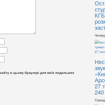
Ост
сту
КГБ
роз
зас
Четвер
Нес
зву
«Кн
су сайту в цьому браузері для моїх подальших
Арс
27 
240
Серед