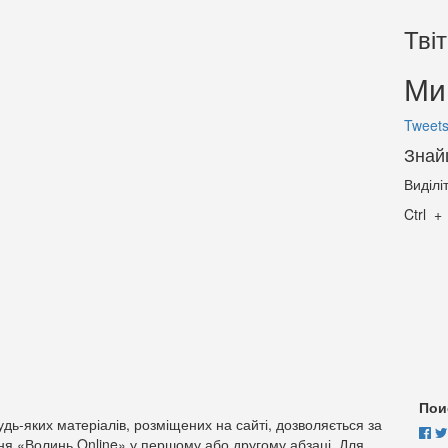
Тві
Ми 
Tweets
Знай
Виділі
Ctrl
Пои
дь-яких матеріалів, розміщених на сайті, дозволяється за
ня «Волинь Online» у першому або другому абзаці. Для