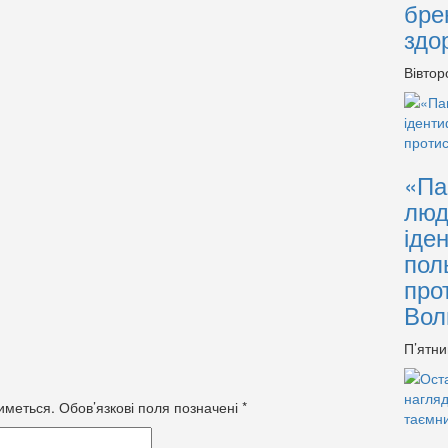
бре
здо
Вівтор
«Па
люд
іде
пол
про
Вол
П’ятни
иметься.
Обов’язкові поля позначені
*