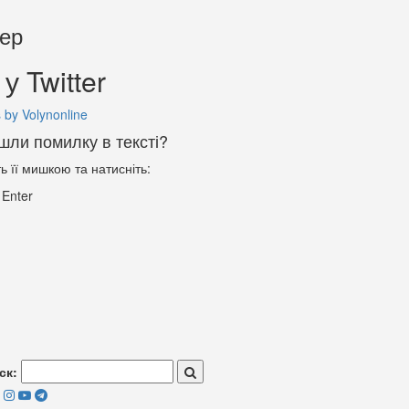
тер
у Twitter
 by Volynonline
шли помилку в тексті?
ть її мишкою та натисніть:
+
Enter
ск: