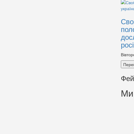
Сво
пол
дос
рос
Вівтор
Пере
Фей
Ми