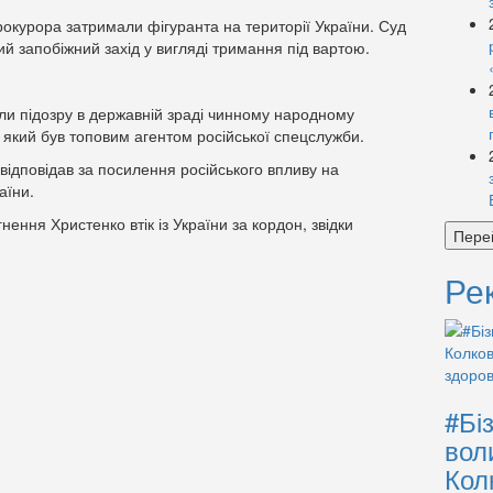
окурора затримали фігуранта на території України. Суд
й запобіжний захід у вигляді тримання під вартою.
ли підозру в державній зраді чинному народному
який був топовим агентом російської спецслужби.
відповідав за посилення російського впливу на
аїни.
ення Христенко втік із України за кордон, звідки
Пере
Ре
#Бі
вол
Кол