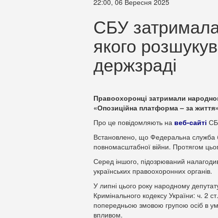
22:00, 06 Вересня 2025
СБУ затримала
якого розшукув
держзраді
Правоохоронці затримали народного
«Опозиційна платформа – за життя
Про це повідомляють на
веб-сайті
СБ
Встановлено, що Федеральна служба б
повномасштабної війни. Протягом цього
Серед іншого, підозрюваний налагодив
українських правоохоронних органів.
У липні цього року народному депутат
Кримінального кодексу України: ч. 2 ст.
попередньою змовою групою осіб в умо
впливом.