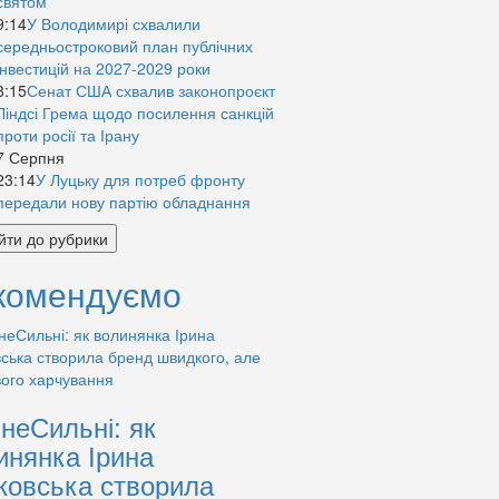
святом
9:14
У Володимирі схвалили
середньостроковий план публічних
інвестицій на 2027-2029 роки
8:15
Сенат США схвалив законопроєкт
Ліндсі Грема щодо посилення санкцій
проти росії та Ірану
7 Серпня
23:14
У Луцьку для потреб фронту
передали нову партію обладнання
йти до рубрики
комендуємо
знеСильні: як
инянка Ірина
ковська створила