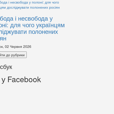
бода і несвобода у
оні: для чого українцям
ліджувати полонених
іян
ок, 02 Червня 2026
йти до рубрики
сбук
 у Facebook