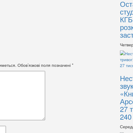
Ост
сту
КГБ
роз
зас
Четвер
иметься.
Обов’язкові поля позначені
*
Нес
зву
«Кн
Арс
27 
240
Серед