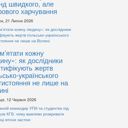
нд швидкого, але
рового харчування
ок, 21 Липня 2026
м’ятати кожну
ину»: як дослідники
нтифікують жертв
ьсько-українського
тистояння не лише на
ині
ця, 12 Червня 2026