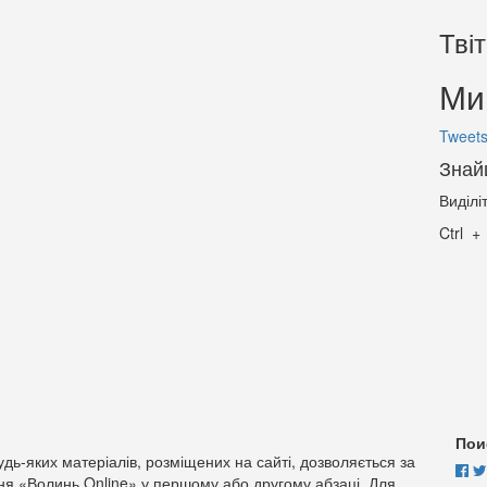
Тві
Ми 
Tweets
Знай
Виділі
Ctrl
Пои
дь-яких матеріалів, розміщених на сайті, дозволяється за
ня «Волинь Online» у першому або другому абзаці. Для