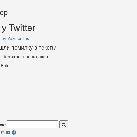
тер
у Twitter
 by Volynonline
шли помилку в тексті?
ть її мишкою та натисніть:
+
Enter
ск: