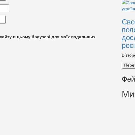
Сво
пол
дос
су сайту в цьому браузері для моїх подальших
рос
Вівтор
Пере
Фей
Ми