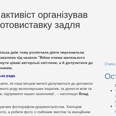
ктивіст організував
отовиставку задля
лька днів тому розпочала діяти персональна
калюка під назвою “Війна очима маленького
янути цікаві авторські світлини, а й долучитися до
Стати
сників.
Ос
ька рада
.
зати, як наші місцеві жителі долучаються до допомоги
ного роду волонтерських ініціатив, та донести всім та
 ж, підтримати наших захисників”, – наголошує
Влад
аткуючим фотографом-документалістом. Хлопцеві
фото, а робити фото з глибоким змістом та емоційним