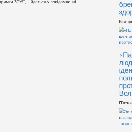
дтримки ЗСУ!”, – йдеться у повідомленні.
бре
здо
Вівтор
«Па
люд
іде
пол
про
Вол
П’ятни