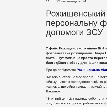
11:08, 29 листопада 2024
Рожищенський а
персональну ф
допомоги ЗСУ
У фойє Рожищенського ліцею № 4 кі
фотовиставка рожищанина Влада Ва
міста”. Тут можна не просто перегл
благодійного збору для наших захи
Про це повідомляє
Рожищенська міс
“Метою виставки є моє прагнення пока
війську шляхом проведення акцій та різ
кожному, що війна триває! І, звичайно
Вакалюк
.
19-річний активіст називає себе поч
подобається не просто робити якісні 