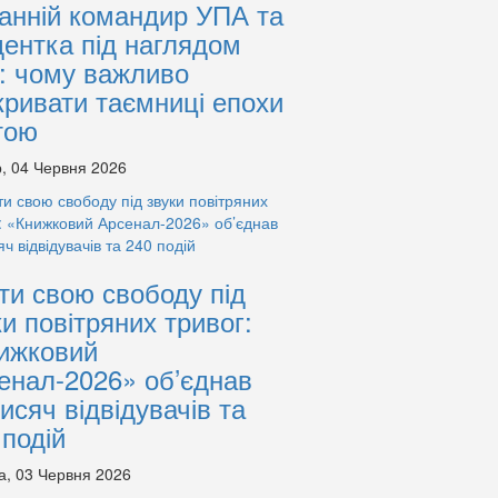
анній командир УПА та
дентка під наглядом
: чому важливо
кривати таємниці епохи
тою
, 04 Червня 2026
ти свою свободу під
ки повітряних тривог:
ижковий
енал-2026» об’єднав
тисяч відвідувачів та
 подій
а, 03 Червня 2026