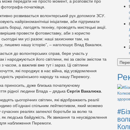
 може передати не просто момент, а розповісти про
ні фотографа-початківця.
 активно розвивається волонтерський рух допомоги ЗСУ.
тковують найрізноманітніші ініціативи, аби підтримати
шать борщі, лагодять техніку, проводять мистецькі акції.
вирішив провести фотовиставку, аби з користю
сьогодні ми усі разом: наші захисники там, на
илу, пишемо нашу історію”, – наголошує Влад Вакалюк.
ається до волонтерських справ, бере участь у
ак і народжуються його світлини, які за своїм змістом та
Пере
 часом, а важливі вже тут і зараз. Ці світлини
очуття, які породжує в нас війна, від усвідомлення
Ре
 у єдність українського народу та нашу Перемогу.
она приносить, дуже близька початкуючому
иття рідної людини Влада – дядька
Сергія Вакалюка
.
идцять цьогорічних світлин, які відображають реалії
евидимо об’єднані спільним лейтмотивом, який можемо
#Бі
 сучасних реаліях запеклої боротьби за волю та
вол
, як людська байдужість. Як звикання та неусвідомлення
задля наближення Перемоги.
Кол