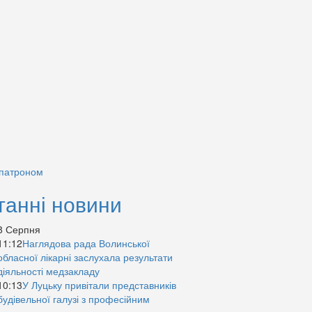
 патроном
танні новини
8 Серпня
11:12
Наглядова рада Волинської
обласної лікарні заслухала результати
діяльності медзакладу
10:13
У Луцьку привітали представників
будівельної галузі з професійним