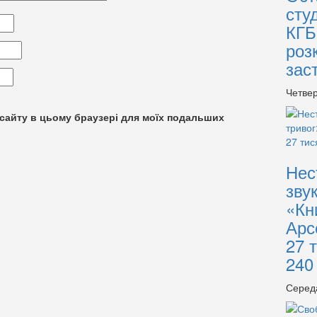
сту
КГБ
роз
зас
Четвер
су сайту в цьому браузері для моїх подальших
Нес
зву
«Кн
Арс
27 
240
Серед