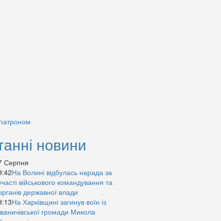
 патроном
танні новини
7 Серпня
9:42
На Волині відбулась нарада за
участі військового командування та
органів державної влади
9:13
На Харківщині загинув воїн із
Іваничівської громади Микола