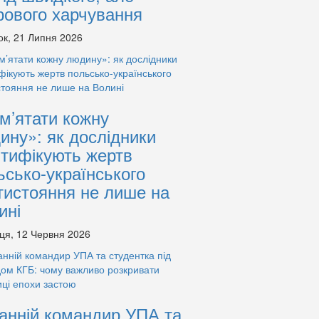
рового харчування
ок, 21 Липня 2026
м’ятати кожну
ину»: як дослідники
нтифікують жертв
ьсько-українського
тистояння не лише на
ині
ця, 12 Червня 2026
анній командир УПА та