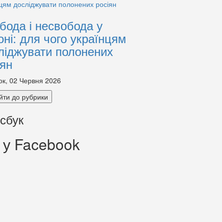
бода і несвобода у
оні: для чого українцям
ліджувати полонених
іян
ок, 02 Червня 2026
йти до рубрики
сбук
 у Facebook