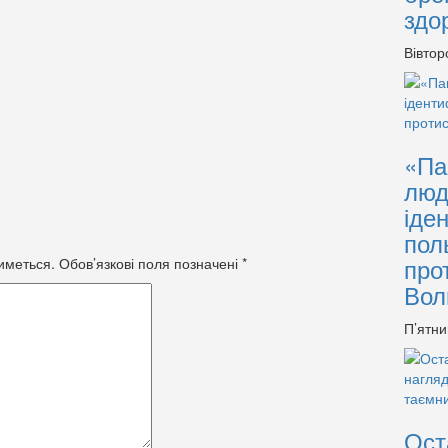
здо
Вівтор
«Па
люд
іде
пол
про
иметься.
Обов’язкові поля позначені
*
Вол
П’ятни
Ост