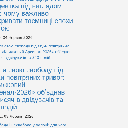
дентка під наглядом
: чому важливо
кривати таємниці епохи
тою
, 04 Червня 2026
ти свою свободу під
ки повітряних тривог:
ижковий
енал-2026» об’єднав
тисяч відвідувачів та
 подій
а, 03 Червня 2026