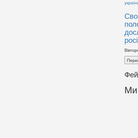
Сво
пол
дос
рос
Вівтор
Пере
Фей
Ми