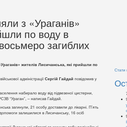
ляли з «Ураганів»
йшли по воду в
 восьмеро загиблих
«Ураганів» жителів Лисичанська, які прийшли по
Стати
військової адміністрації
Сергій Гайдай
повідомив у
Ос
населення набирало воду від підвезеної цистерни,
РСЗВ “Ураган”, – написав Гайдай.
нська загинули, 21 особу доставили до лікарні. П’ять
допомоги залишилися в Лисичанську, 16 осіб
риторії Луганської області за минулу добу поліцейські