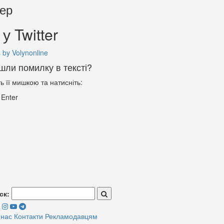
тер
у Twitter
 by Volynonline
шли помилку в тексті?
ть її мишкою та натисніть:
+
Enter
ск:
 нас
Контакти
Рекламодавцям