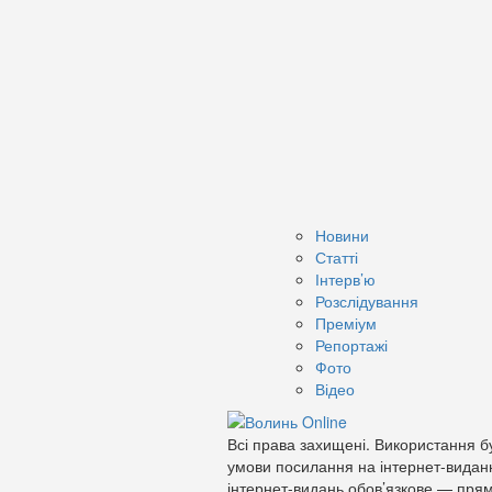
Новини
Статті
Інтерв’ю
Розслідування
Преміум
Репортажі
Фото
Відео
Всі права захищені. Використання бу
умови посилання на інтернет-видан
інтернет-видань обов’язкове — прям