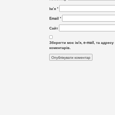
Ім’я
*
Email
*
Сайт
Зберегти моє ім'я, e-mail, та адре
коментарів.