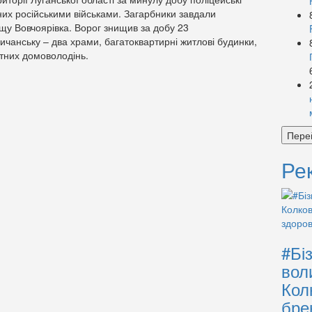
них російськими військами. Загарбники завдали
ищу Вовчоярівка. Ворог знищив за добу 23
сичанську – два храми, багатоквартирні житлові будинки,
тних домоволодінь.
Пере
Ре
#Бі
вол
Кол
бре