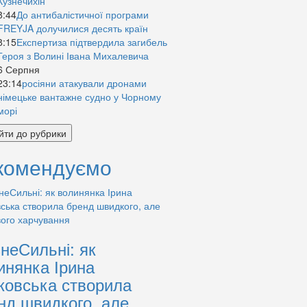
Кузнечихін
8:44
До антибалістичної програми
FREYJA долучилися десять країн
8:15
Експертиза підтвердила загибель
Героя з Волині Івана Михалевича
6 Серпня
23:14
росіяни атакували дронами
німецьке вантажне судно у Чорному
морі
йти до рубрики
комендуємо
знеСильні: як
инянка Ірина
ковська створила
нд швидкого, але