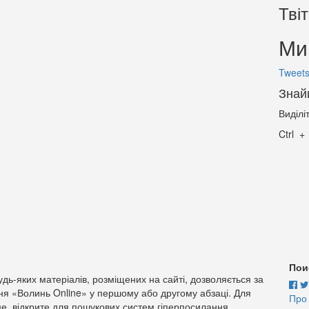
Тві
Ми 
Tweets
Знай
Виділі
Ctrl
Пои
дь-яких матеріалів, розміщених на сайті, дозволяється за
ня «Волинь Online» у першому або другому абзаці. Для
Про
е, відкрите для пошукових систем гіперпосилання.