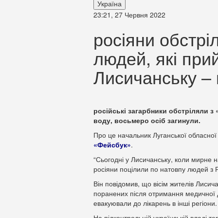
Україна
23:21, 27 Червня 2022
росіяни обстрі
людей, які при
Лисичанську –
російські загарбники обстріляли з 
воду, восьмеро осіб загинули.
Про це начальник Луганської обласної 
«Фейсбук»
.
“Сьогодні у Лисичанську, коли мирне 
росіяни поцілили по натовпу людей з 
Він повідомив, що вісім жителів Лисича
поранених після отримання медичної 
евакуювали до лікарень в інші регіони.
На підконтрольній українській владі те