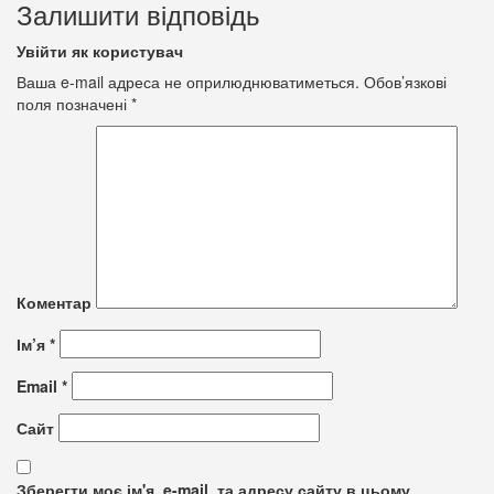
Залишити відповідь
Увійти як користувач
Ваша e-mail адреса не оприлюднюватиметься.
Обов’язкові
поля позначені
*
Коментар
Ім’я
*
Email
*
Сайт
Зберегти моє ім'я, e-mail, та адресу сайту в цьому