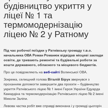
будівництво укриття у
ліцеї № 1 та
термомодернізацію
ліцею № 2 у Ратному
Під час робочої поїздки у Ратнівську громаду т.в.о.
начальника ОВА Роман Романюк відвідав місцеві заклади
освіти, де тривають ремонтні та будівельні роботи за
кошти державного, обласного та місцевого бюджетів.
Про це повідомляють на
веб-сайті
Волинської ОВА.
Зокрема, селищний голова
Віталій Бірук
звернувся з
проханням допомогти завершити два проєкти – будівництво
укриття Ратнівського ліцею № 1 імені Героя України Едуарда
Камардіна та термомодернізацію Ратнівського ліцею № 2 імені
Миколи Заліпи.
Левова частка робіт вже справді виконана і у громаді цьогоріч