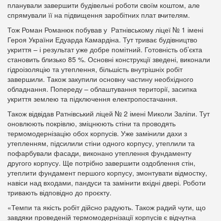
планували завершити будівельні роботи своїм коштом, але
спрямували її на підвищення заробітних плат вчителям.
Тож Роман Романюк побував у Ратнівському ліцеї № 1 імені
Героя України Едуарда Камардіна. Тут триває будівництво
укриття – і результат уже добре помітний. Готовність об’єкта
становить близько 85 %. Основні конструкції зведені, виконали
гідроізоляцію та утеплення, більшість внутрішніх робіт
завершили. Також закупили основну частину необхідного
обладнання. Попереду – облаштування території, засипка
укриття землею та підключення електропостачання.
Також відвідав Ратнівський ліцей № 2 імені Миколи Заліпи. Тут
оновлюють покрівлю, зміцнюють стіни та проводять
термомодернізацію обох корпусів. Уже замінили дахи з
утепленням, підсилили стіни одного корпусу, утеплили та
пофарбували фасади, виконано утеплення фундаменту
другого корпусу. Ще потрібно завершити оздоблення стін,
утеплити фундамент першого корпусу, змонтувати відмостку,
навіси над входами, пандуси та замінити вхідні двері. Роботи
тривають відповідно до проєкту.
«Темпи та якість робіт дійсно радують. Також радий чути, що
завдяки проведеній термомодернізації корпусів є відчутна