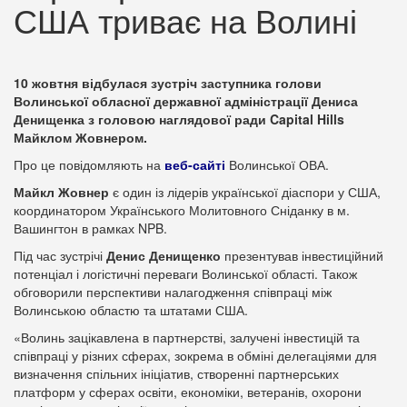
США триває на Волині
10 жовтня відбулася зустріч заступника голови
Волинської обласної державної адміністрації Дениса
Денищенка з головою наглядової ради Capital Hills
Майклом Жовнером.
Про це повідомляють на
веб-сайті
Волинської ОВА.
Майкл Жовнер
є один із лідерів української діаспори у США,
координатором Українського Молитовного Сніданку в м.
Вашингтон в рамках NPB.
Під час зустрічі
Денис Денищенко
презентував інвестиційний
потенціал і логістичні переваги Волинської області. Також
обговорили перспективи налагодження співпраці між
Волинською областю та штатами США.
«Волинь зацікавлена в партнерстві, залучені інвестицій та
співпраці у різних сферах, зокрема в обміні делегаціями для
визначення спільних ініціатив, створенні партнерських
платформ у сферах освіти, економіки, ветеранів, охорони