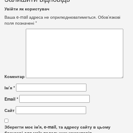
Увійти як користувач
Ваша e-mail адреса не оприлюднюватиметься.
Обов’язкові
поля позначені
*
Коментар
Ім’я
*
Email
*
Сайт
Зберегти моє ім'я, e-mail, та адресу сайту в цьому
браузері для моїх подальших коментарів.